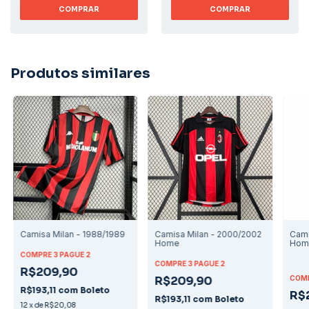
COMPRAR
COMPRAR
Produtos similares
Camisa Milan - 1988/1989
Camisa Milan - 2000/2002
Cami
Home
Hom
COMPRE 3 PAGUE 2
COMPRE 3 PAGUE 2
R$209,90
R$209,90
COMP
R$193,11
com
Boleto
R$
R$193,11
com
Boleto
12
x
de
R$20,08