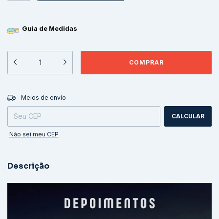
Guia de Medidas
ALTERAR CEP
Entregas para o CEP:
Meios de envio
CALCULAR
Não sei meu CEP
Descrição