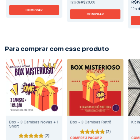
R$19
12
x
de
R$20,08
12
x
COMPRAR
COMPRAR
Para comprar com esse produto
Box - 3 Camisas Novas + 1
Box - 3 Camisas Retrô
Kit I
Short
(2)
(2)
COMPRE 3 PAGUE 2
COMP