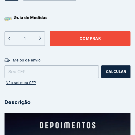
Guia de Medidas
ALTERAR CEP
Entregas para o CEP:
Meios de envio
CALCULAR
Não sei meu CEP
Descrição