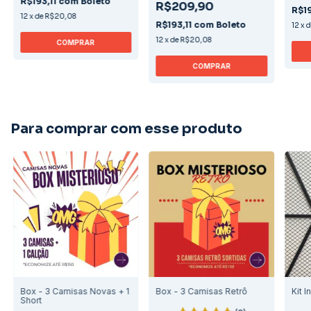
R$193,11
com
Boleto
R$209,90
R$19
12
x
de
R$20,08
R$193,11
com
Boleto
12
x
12
x
de
R$20,08
COMPRAR
COMPRAR
Para comprar com esse produto
Box - 3 Camisas Novas + 1
Box - 3 Camisas Retrô
Kit I
Short