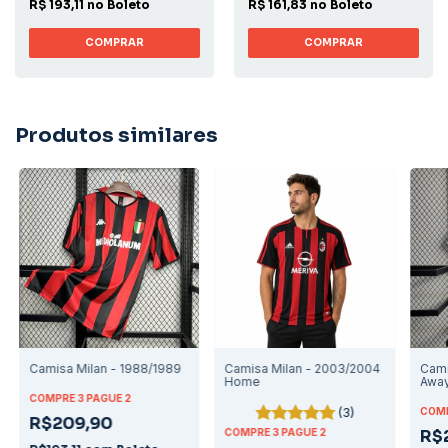
R$ 193,11 no Boleto
R$ 161,83 no Boleto
COMPRAR
COMPRAR
Produtos similares
Camisa Milan - 1988/1989
Camisa Milan - 2003/2004
Cami
Home
Awa
COMPRE 3 PAGUE 2
(3)
COMP
R$209,90
COMPRE 3 PAGUE 2
R$