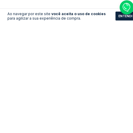
Ao navegar por este site
você aceita o uso de cookies
ENTENDI
para agilizar a sua experiência de compra.
Camisa Everton - Home
Camisa Arsenal -
2001/2002 Home
LEVE 3 PAGUE 2
LEVE 3 PAGUE 2
R$161,83
R$193,11
no pix
no pix
R$ 175,90
R$ 209,90
R$ 161,83 com Boleto
R$ 193,11 com Boleto
COMPRAR
COMPRAR