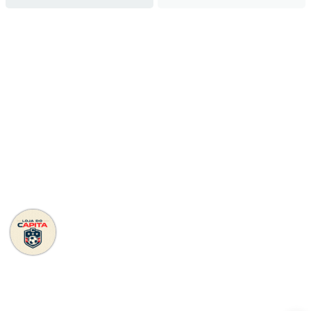
Camisa Benfica -
Camisa Everton - Away
2013/2014 Away
LEVE 3 PAGUE 2
LEVE 3 PAGUE 2
R$193,11
R$161,83
no pix
no pix
R$ 209,90
R$ 175,90
R$ 193,11 com Boleto
R$ 161,83 com Boleto
COMPRAR
COMPRAR