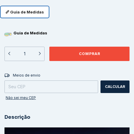
📏 Guia de Medidas
Guia de Medidas
ALTERAR CEP
Entregas para o CEP:
Meios de envio
CALCULAR
Não sei meu CEP
Descrição