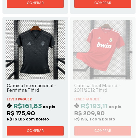
COMPRAR
COMPRAR
Camisa Internacional -
Camisa Real Madrid -
Feminina Third
2011/2012 Third
LEVE 3 PAGUE 2
LEVE 3 PAGUE 2
R$161,83
R$193,11
no pix
no pix
R$ 175,90
R$ 209,90
R$ 161,83 com Boleto
R$ 193,11 com Boleto
COMPRAR
COMPRAR