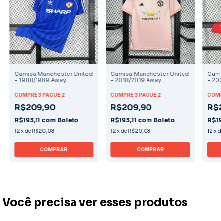
Camisa Manchester United
Camisa Manchester United
Cami
- 1988/1989 Away
- 2018/2019 Away
- 2
COMPRE 3 PAGUE 2
COMPRE 3 PAGUE 2
COMP
R$209,90
R$209,90
R$
R$193,11
com
Boleto
R$193,11
com
Boleto
R$19
12
x
de
R$20,08
12
x
de
R$20,08
12
x
COMPRAR
COMPRAR
Você precisa ver esses produtos