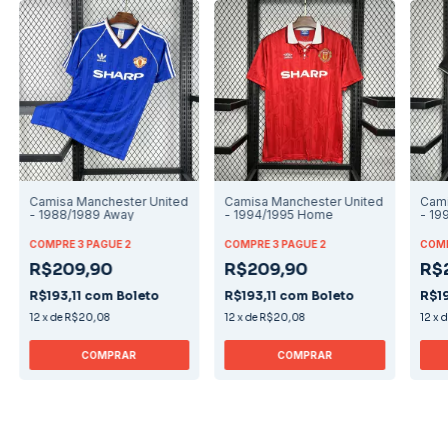
Camisa Manchester United
Camisa Manchester United
Cami
- 1988/1989 Away
- 1994/1995 Home
- 19
COMPRE 3 PAGUE 2
COMPRE 3 PAGUE 2
COMP
R$209,90
R$209,90
R$
R$193,11
com
Boleto
R$193,11
com
Boleto
R$19
12
x
de
R$20,08
12
x
de
R$20,08
12
x
COMPRAR
COMPRAR