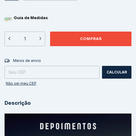
Guia de Medidas
ALTERAR CEP
Entregas para o CEP:
Meios de envio
CALCULAR
Não sei meu CEP
Descrição