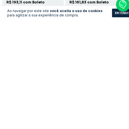
R$ 193,11 com Boleto
R$ 161,83 com Boleto
Ao navegar por este site
você aceita o uso de cookies
ENTENDI
COMPRAR
COMPRAR
para agilizar a sua experiência de compra.
Camisa Everton - Home
Camisa Arsenal -
2001/2002 Home
LEVE 3 PAGUE 2
LEVE 3 PAGUE 2
R$161,83
R$193,11
no pix
no pix
R$ 175,90
R$ 209,90
R$ 161,83 com Boleto
R$ 193,11 com Boleto