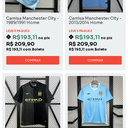
Camisa Manchester City -
Camisa Manchester City -
1989/1991 Home
2013/2014 Home
LEVE 3 PAGUE 2
LEVE 3 PAGUE 2
R$193,11
R$193,11
no pix
no pix
R$ 209,90
R$ 209,90
R$ 193,11 com Boleto
R$ 193,11 com Boleto
COMPRAR
COMPRAR