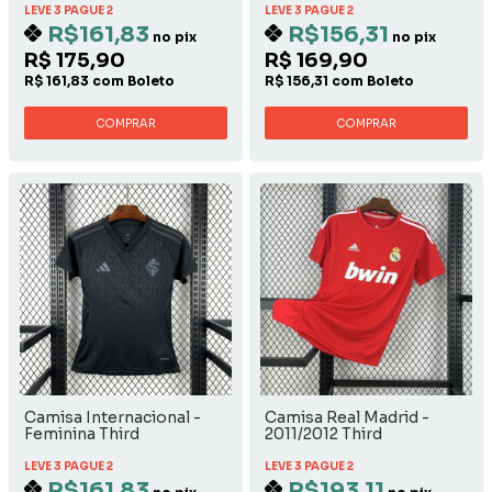
LEVE 3 PAGUE 2
LEVE 3 PAGUE 2
R$161,83
R$156,31
no pix
no pix
R$ 175,90
R$ 169,90
R$ 161,83 com Boleto
R$ 156,31 com Boleto
COMPRAR
COMPRAR
Camisa Internacional -
Camisa Real Madrid -
Feminina Third
2011/2012 Third
LEVE 3 PAGUE 2
LEVE 3 PAGUE 2
R$161,83
R$193,11