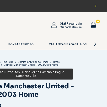
0
Olá!
Faça login
Ou cadastre-se
BOX MISTERIOSO
CHUTEIRAS E AGASALHOS
CA
 Time Retrô
>
Camisas Antigas de Times
>
Times
>
Camisa Manchester United - 2002/2003 Home
 Manchester United -
2003 Home
0