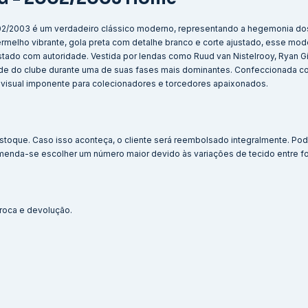
002/2003 é um verdadeiro clássico moderno, representando a hegemonia do
rmelho vibrante, gola preta com detalhe branco e corte ajustado, esse mod
tado com autoridade. Vestida por lendas como Ruud van Nistelrooy, Ryan G
idade do clube durante uma de suas fases mais dominantes. Confeccionada c
um visual imponente para colecionadores e torcedores apaixonados.
stoque. Caso isso aconteça, o cliente será reembolsado integralmente. Po
menda-se escolher um número maior devido às variações de tecido entre f
 troca e devolução.