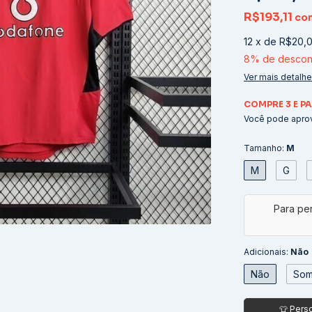
R$193,11
co
12
x
de
R$20,
8% de descon
Ver mais detalh
COMPRE 3 E PA
Você pode aprov
Tamanho:
M
M
G
Adicionais:
Não
Não
Som