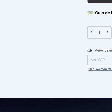
Guia de 
Entregas para o 
Meios de e
Não sei meu C