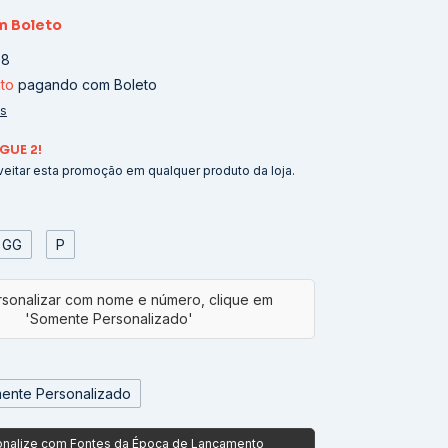
m
Boleto
08
to
pagando com Boleto
es
GUE 2!
eitar esta promoção em qualquer produto da loja.
GG
P
ente Personalizado