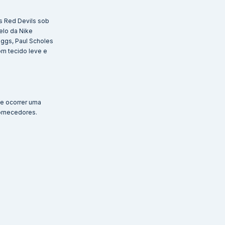
s Red Devils sob
elo da Nike
iggs, Paul Scholes
om tecido leve e
de ocorrer uma
ornecedores.