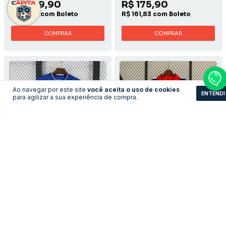
R$ 209,90
R$ 175,90
R$ 193,11 com Boleto
R$ 161,83 com Boleto
COMPRAR
COMPRAR
Ao navegar por este site
você aceita o uso de cookies
ENTENDI
para agilizar a sua experiência de compra.
Camisa Everton - Home
Camisa Arsenal -
2001/2002 Home
LEVE 3 PAGUE 2
LEVE 3 PAGUE 2
R$161,83
R$193,11
no pix
no pix
R$ 175,90
R$ 209,90
R$ 161,83 com Boleto
R$ 193,11 com Boleto