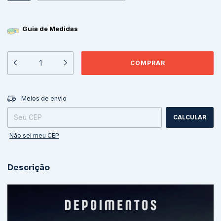
Guia de Medidas
ALTERAR CEP
Entregas para o CEP:
Meios de envio
CALCULAR
Não sei meu CEP
Descrição