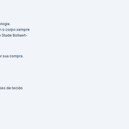
ologia.
ém o corpo sempre
 Stade Bollaert-
ar sua compra.
ões de tecido