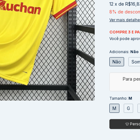
12
x
de
R$16,8
8% de descon
Ver mais detalh
COMPRE 3 E PA
Você pode aprov
Adicionais:
Não
Não
Som
Tamanho:
M
M
G