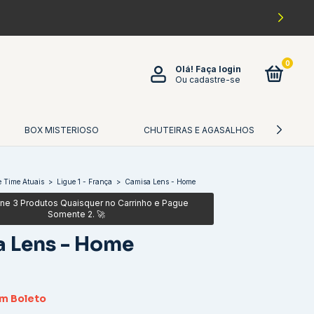
0
Olá!
Faça login
Ou cadastre-se
BOX MISTERIOSO
CHUTEIRAS E AGASALHOS
CA
 Time Atuais
>
Ligue 1 - França
>
Camisa Lens - Home
 Lens - Home
om
Boleto