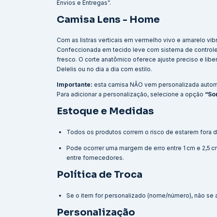
Envios e Entregas”.
Camisa Lens - Home
Com as listras verticais em vermelho vivo e amarelo vib
Confeccionada em tecido leve com sistema de control
fresco. O corte anatômico oferece ajuste preciso e lib
Delelis ou no dia a dia com estilo.
Importante:
esta camisa NÃO vem personalizada auto
Para adicionar a personalização, selecione a opção
“So
Estoque e Medidas
Todos os produtos correm o risco de estarem fora d
Pode ocorrer uma margem de erro entre 1 cm e 2,5
entre fornecedores.
Política de Troca
Se o item for personalizado (nome/número), não se ap
Personalização