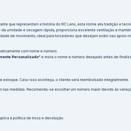
rante que representam a história do RC Lens, esta Home alia tradição e tecn
e de umidade e secagem rápida, proporciona excelente ventilação e mant
erdade de movimento, ideal para torcedores que desejam exibir seu apoio no
maticamente com nome e número.
mente Personalizado”
e insira o nome e número desejado antes de finaliz
e estoque. Caso isso aconteça, o cliente será reembolsado integralmente.
 cm nas medidas. Recomenda-se escolher um número maior devido às variaç
lica à política de troca e devolução.