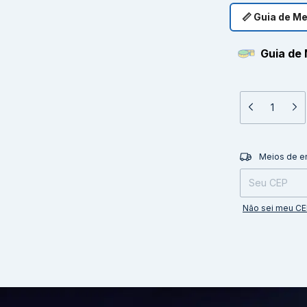
📏 Guia de M
Guia de 
Entregas para o 
Meios de e
Não sei meu C