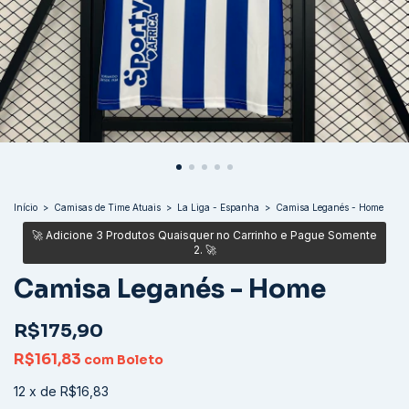
Início
>
Camisas de Time Atuais
>
La Liga - Espanha
>
Camisa Leganés - Home
Camisa Leganés - Home
R$175,90
R$161,83
com
Boleto
12
x
de
R$16,83