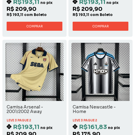
R$193,11
R$193,11
no pix
no pix
R$ 209,90
R$ 209,90
R$ 193,11 com Boleto
R$ 193,11 com Boleto
COMPRAR
COMPRAR
Camisa Arsenal -
Camisa Newcastle -
2001/2002 Away
Home
LEVE 3 PAGUE 2
LEVE 3 PAGUE 2
R$193,11
R$161,83
no pix
no pix
R$ 209,90
R$ 175,90