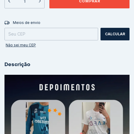
ALTERAR CEP
Entregas para o CEP:
Meios de envio
CALCULAR
Não sei meu CEP
Descrição