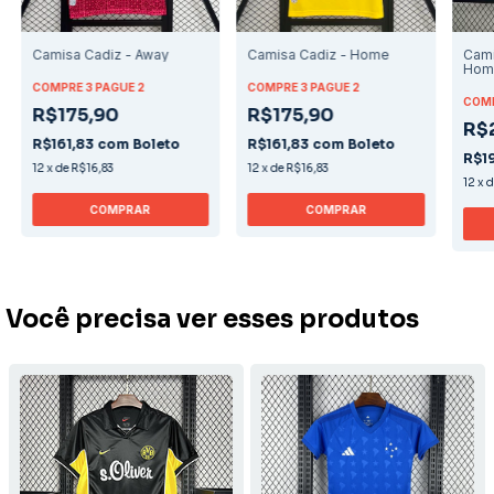
Camisa Cadiz - Away
Camisa Cadiz - Home
Cami
Hom
COMPRE 3 PAGUE 2
COMPRE 3 PAGUE 2
COMP
R$175,90
R$175,90
R$
R$161,83
com
Boleto
R$161,83
com
Boleto
R$19
12
x
de
R$16,83
12
x
de
R$16,83
12
x
COMPRAR
COMPRAR
Você precisa ver esses produtos