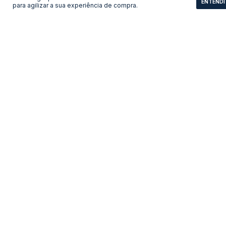
ENTENDI
para agilizar a sua experiência de compra.
Camisa Manchester
Camisa Brasil - Copa 1998
United - 1998/1999 Away
Especial
LEVE 3 PAGUE 2
LEVE 3 PAGUE 2
R$193,11
R$193,11
no pix
no pix
R$ 209,90
R$ 209,90
R$ 193,11 com Boleto
R$ 193,11 com Boleto
COMPRAR
COMPRAR