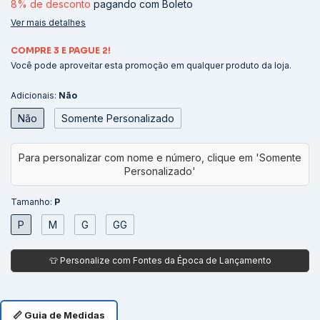
8% de desconto
pagando com Boleto
Ver mais detalhes
COMPRE 3 E PAGUE 2!
Você pode aproveitar esta promoção em qualquer produto da loja.
Adicionais:
Não
Não
Somente Personalizado
Tamanho:
P
P
M
G
GG
📏 Guia de Medidas