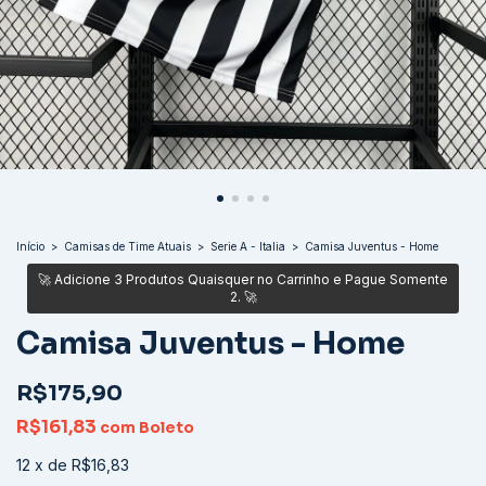
Início
>
Camisas de Time Atuais
>
Serie A - Italia
>
Camisa Juventus - Home
Camisa Juventus - Home
R$175,90
R$161,83
com
Boleto
12
x
de
R$16,83