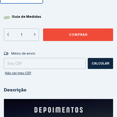
Guia de Medidas
ALTERAR CEP
Entregas para o CEP:
Meios de envio
CALCULAR
Não sei meu CEP
Descrição