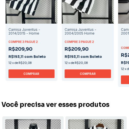
Camisa Juventus -
Camisa Juventus -
Cami
2014/2015 - Home
2004/2005 Home
200
COMPRE 3 PAGUE 2
COMPRE 3 PAGUE 2
R$209,90
R$209,90
COMP
R$
R$193,11
com
Boleto
R$193,11
com
Boleto
R$19
12
x
de
R$20,08
12
x
de
R$20,08
12
x
COMPRAR
COMPRAR
Você precisa ver esses produtos