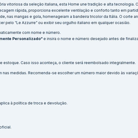
tória vitoriosa da seleção italiana, esta Home une tradição e alta tecnologia
cagem rápida, proporciona excelente ventilação e conforto tanto em partid
de, nas mangas e gola, homenageiam a bandeira tricolor da Itália. O corte 
er pelo “Le Azzurre” ou exibir seu orgulho italiano em qualquer ocasião.
maticamente com nome e número.
mente Personalizado”
e insira o nome e número desejado antes de finaliz
e estoque. Caso isso aconteça, o cliente será reembolsado integralmente.
 cm nas medidas. Recomenda-se escolher um número maior devido às variaç
lica à política de troca e devolução.
ficial.