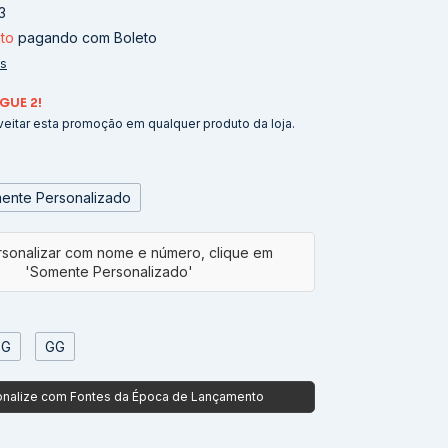
3
to
pagando com Boleto
es
GUE 2!
eitar esta promoção em qualquer produto da loja.
ente Personalizado
G
GG