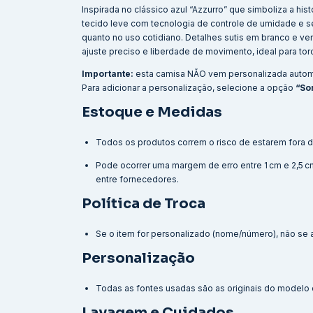
Inspirada no clássico azul “Azzurro” que simboliza a his
tecido leve com tecnologia de controle de umidade e se
quanto no uso cotidiano. Detalhes sutis em branco e ver
ajuste preciso e liberdade de movimento, ideal para torc
Importante:
esta camisa NÃO vem personalizada auto
Para adicionar a personalização, selecione a opção
“So
Estoque e Medidas
Todos os produtos correm o risco de estarem fora d
Pode ocorrer uma margem de erro entre 1 cm e 2,5
entre fornecedores.
Política de Troca
Se o item for personalizado (nome/número), não se ap
Personalização
Todas as fontes usadas são as originais do modelo o
Lavagem e Cuidados