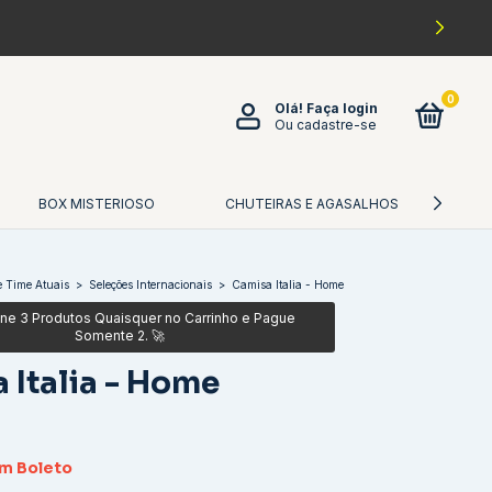
0
Olá!
Faça login
Ou cadastre-se
BOX MISTERIOSO
CHUTEIRAS E AGASALHOS
CA
 Time Atuais
>
Seleções Internacionais
>
Camisa Italia - Home
 Italia - Home
om
Boleto