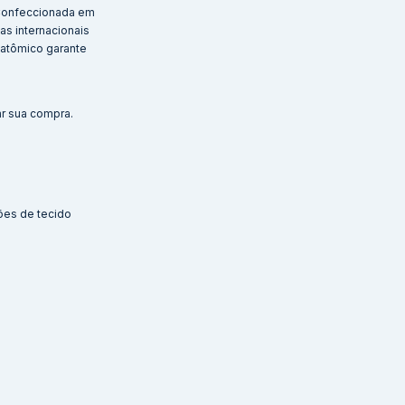
. Confeccionada em
as internacionais
anatômico garante
ar sua compra.
ões de tecido