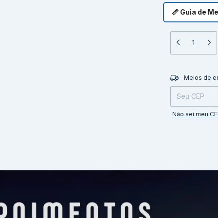
📏 Guia de M
Entregas para o 
Meios de e
Não sei meu C