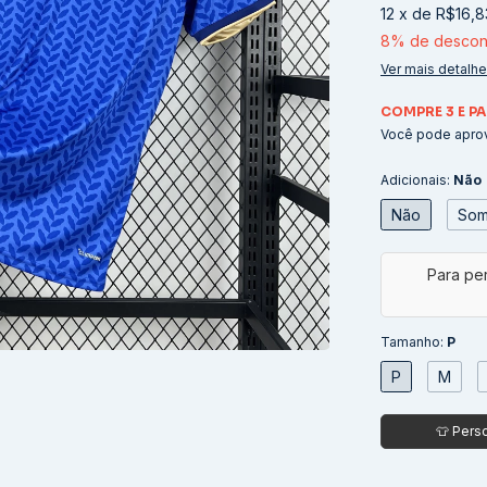
12
x
de
R$16,8
8% de descon
Ver mais detalh
COMPRE 3 E PA
Você pode aprov
Adicionais:
Não
Não
Som
Tamanho:
P
P
M