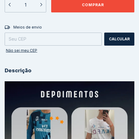
ALTERAR CEP
Entregas para o CEP:
Meios de envio
CALCULAR
Não sei meu CEP
Descrição