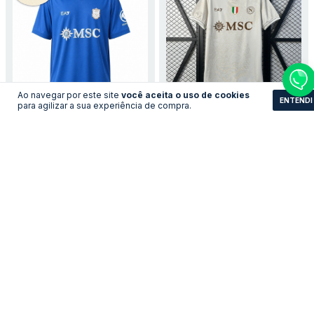
Ao navegar por este site
você aceita o uso de cookies
ENTENDI
para agilizar a sua experiência de compra.
Camisa Napoli - Home
Camisa Napoli - Away
LEVE 3 PAGUE 2
LEVE 3 PAGUE 2
R$161,83
R$161,83
no pix
no pix
R$ 175,90
R$ 175,90
R$ 161,83 com Boleto
R$ 161,83 com Boleto
COMPRAR
COMPRAR