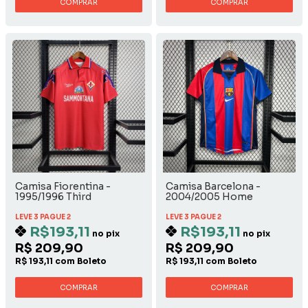
COMPRAR
COMPRAR
Camisa Fiorentina -
Camisa Barcelona -
1995/1996 Third
2004/2005 Home
LEVE 3 PAGUE 2
LEVE 3 PAGUE 2
R$193,11
R$193,11
no pix
no pix
R$ 209,90
R$ 209,90
R$ 193,11 com Boleto
R$ 193,11 com Boleto
COMPRAR
COMPRAR