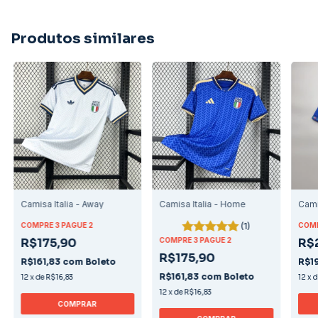
Produtos similares
Camisa Italia - Away
Camisa Italia - Home
Cami
(1)
COMPRE 3 PAGUE 2
COMP
R$175,90
COMPRE 3 PAGUE 2
R$
R$175,90
R$161,83
com
Boleto
R$19
R$161,83
com
Boleto
12
x
de
R$16,83
12
x
12
x
de
R$16,83
COMPRAR