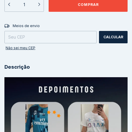
ALTERAR CEP
Entregas para o CEP:
Meios de envio
CALCULAR
Não sei meu CEP
Descrição