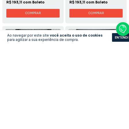
R$ 193,11 com Boleto
R$ 193,11 com Boleto
COMPRAR
COMPRAR
Ao navegar por este site
você aceita o uso de cookies
ENTENDI
para agilizar a sua experiência de compra.
Camisa Flamengo -
Camisa Barcelona -
Casual Retrô
Home Jogador
LEVE 3 PAGUE 2
LEVE 3 PAGUE 2
R$193,11
R$193,11
no pix
no pix
R$ 209,90
R$ 209,90
R$ 193,11 com Boleto
R$ 193,11 com Boleto