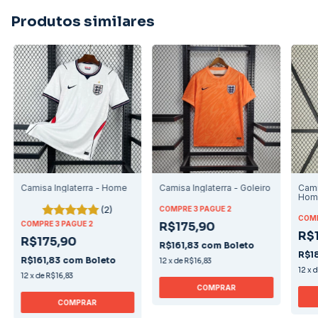
Produtos similares
Camisa Inglaterra - Home
Camisa Inglaterra - Goleiro
Cami
Hom
(2)
COMPRE 3 PAGUE 2
COMP
COMPRE 3 PAGUE 2
R$175,90
R$
R$175,90
R$161,83
com
Boleto
R$1
R$161,83
com
Boleto
12
x
de
R$16,83
12
x
12
x
de
R$16,83
COMPRAR
COMPRAR