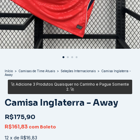
Início
>
Camisas de Time Atuais
>
Seleções Internacionais
>
Camisa Inglaterra -
Away
Camisa Inglaterra - Away
R$175,90
R$161,83
com
Boleto
12
x
de
R$16,83