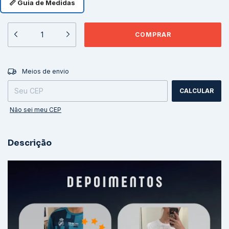
📏 Guia de Medidas
ALTERAR CEP
Entregas para o CEP:
Meios de envio
CALCULAR
Não sei meu CEP
Descrição