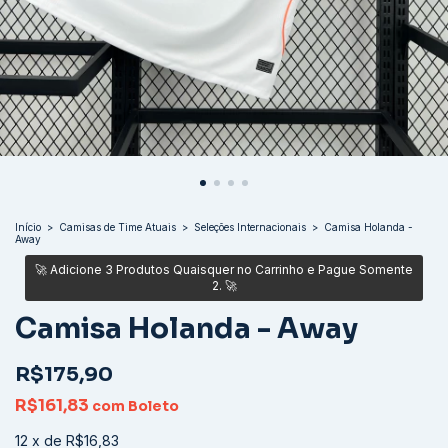
Início
>
Camisas de Time Atuais
>
Seleções Internacionais
>
Camisa Holanda -
Away
Camisa Holanda - Away
R$175,90
R$161,83
com
Boleto
12
x
de
R$16,83