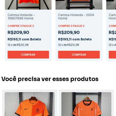
Camisa Holanda -
Camisa Holanda - 2004
Cami
1995/1996 Home
Home
Hom
COMPRE 3 PAGUE 2
COMPRE 3 PAGUE 2
COMP
R$209,90
R$209,90
R$
R$193,11
com
Boleto
R$193,11
com
Boleto
R$19
12
x
de
R$20,08
12
x
de
R$20,08
12
x
COMPRAR
COMPRAR
Você precisa ver esses produtos