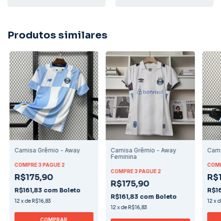
Produtos similares
Camisa Grêmio - Away
Camisa Grêmio - Away
Cami
Feminina
COMPRE 3 PAGUE 2
COMP
COMPRE 3 PAGUE 2
R$175,90
R$
R$175,90
R$161,83
com
Boleto
R$1
R$161,83
com
Boleto
12
x
de
R$16,83
12
x
12
x
de
R$16,83
COMPRAR