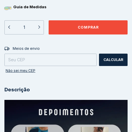
Guia de Medidas
ALTERAR CEP
Entregas para o CEP:
Meios de envio
CALCULAR
Não sei meu CEP
Descrição