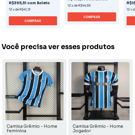
R$395,51
com
Boleto
R$1
12
x
de
R$44,95
12
x
de
R$41,13
12
x
COMPRAR
COMPRAR
Você precisa ver esses produtos
Camisa Grêmio - Home
Camisa Grêmio - Home
Feminina
Jogador