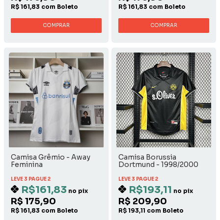
R$ 161,83 com Boleto
R$ 161,83 com Boleto
COMPRAR
COMPRAR
Camisa Grêmio - Away
Camisa Borussia
Feminina
Dortmund - 1998/2000
Away
LEVE 3 PAGUE 2
LEVE 3 PAGUE 2
R$161,83
R$193,11
no pix
no pix
R$ 175,90
R$ 209,90
R$ 161,83 com Boleto
R$ 193,11 com Boleto