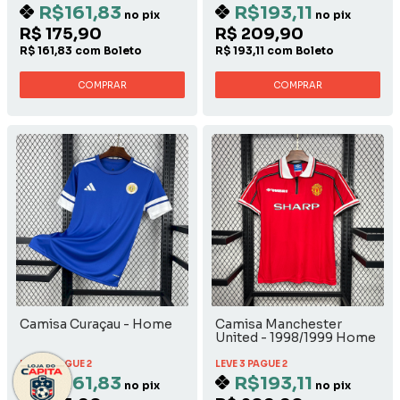
R$161,83
R$193,11
no pix
no pix
R$ 175,90
R$ 209,90
R$ 161,83 com Boleto
R$ 193,11 com Boleto
COMPRAR
COMPRAR
Camisa Curaçau - Home
Camisa Manchester
United - 1998/1999 Home
LEVE 3 PAGUE 2
LEVE 3 PAGUE 2
R$161,83
R$193,11
no pix
no pix