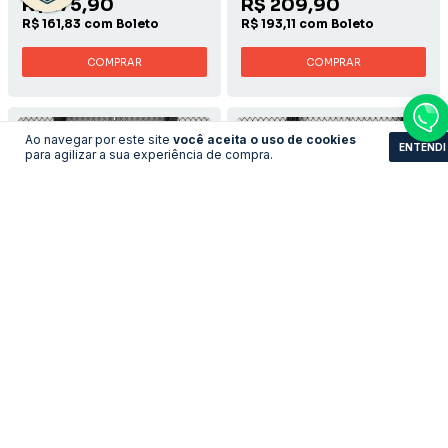
R$ 175,90
R$ 209,90
R$ 161,83 com Boleto
R$ 193,11 com Boleto
COMPRAR
COMPRAR
Ao navegar por este site
você aceita o uso de cookies
ENTENDI
para agilizar a sua experiência de compra.
Camisa Manchester
Camisa Brasil - Copa 1998
United - 1998/1999 Away
Especial
LEVE 3 PAGUE 2
LEVE 3 PAGUE 2
R$193,11
R$193,11
no pix
no pix
R$ 209,90
R$ 209,90
R$ 193,11 com Boleto
R$ 193,11 com Boleto