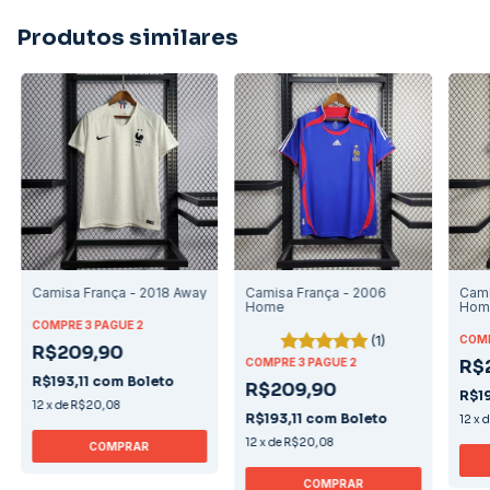
Produtos similares
Camisa França - 2018 Away
Camisa França - 2006
Cami
Home
Hom
COMPRE 3 PAGUE 2
(1)
COMP
R$209,90
COMPRE 3 PAGUE 2
R$
R$193,11
com
Boleto
R$209,90
R$19
12
x
de
R$20,08
R$193,11
com
Boleto
12
x
12
x
de
R$20,08
COMPRAR
COMPRAR