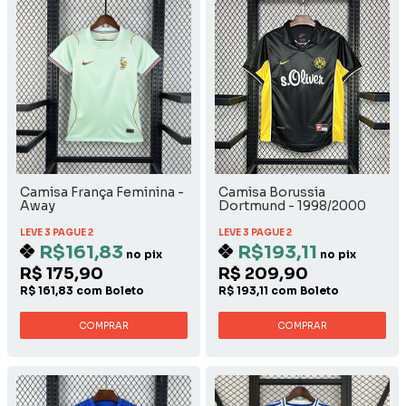
Camisa França Feminina -
Camisa Borussia
Away
Dortmund - 1998/2000
Away
LEVE 3 PAGUE 2
LEVE 3 PAGUE 2
R$161,83
R$193,11
no pix
no pix
R$ 175,90
R$ 209,90
R$ 161,83 com Boleto
R$ 193,11 com Boleto
COMPRAR
COMPRAR