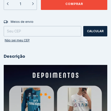
ALTERAR CEP
Entregas para o CEP:
Meios de envio
CALCULAR
Não sei meu CEP
Descrição