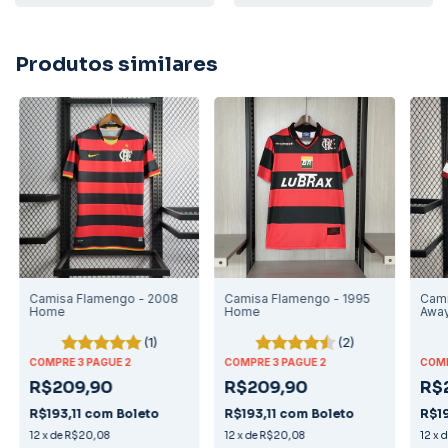
Produtos similares
Camisa Flamengo - 2008
Camisa Flamengo - 1995
Cami
Home
Home
Awa
(1)
(2)
COMPRE 3 PAGUE 2
COMPRE 3 PAGUE 2
COMP
R$209,90
R$209,90
R$
R$193,11
com
Boleto
R$193,11
com
Boleto
R$19
12
x
de
R$20,08
12
x
de
R$20,08
12
x