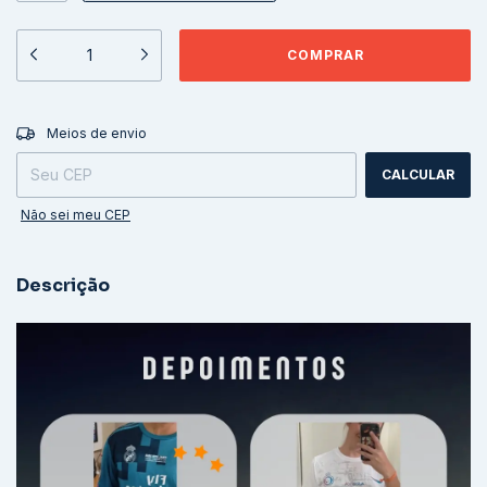
ALTERAR CEP
Entregas para o CEP:
Meios de envio
CALCULAR
Não sei meu CEP
Descrição