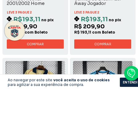
2001/2002 Home
Away Jogador
LEVE 3 PAGUE 2
LEVE 3 PAGUE 2
R$193,11
R$193,11
no pix
no pix
R$ 209,90
R$ 209,90
R$ 193,11 com Boleto
R$ 193,11 com Boleto
COMPRAR
COMPRAR
Ao navegar por este site
você aceita o uso de cookies
ENTENDI
para agilizar a sua experiência de compra.
Camisa Arsenal -
Camisa Newcastle -
2001/2002 Away
Home