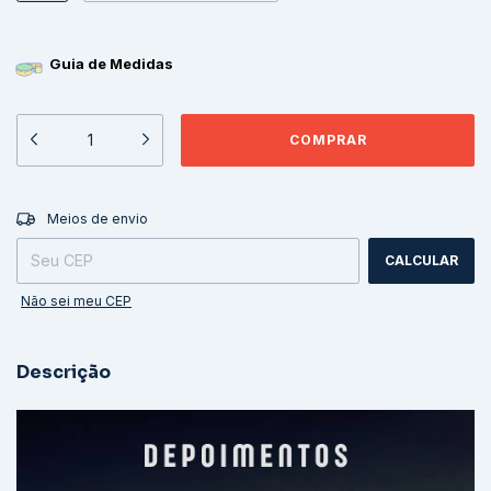
Guia de Medidas
ALTERAR CEP
Entregas para o CEP:
Meios de envio
CALCULAR
Não sei meu CEP
Descrição