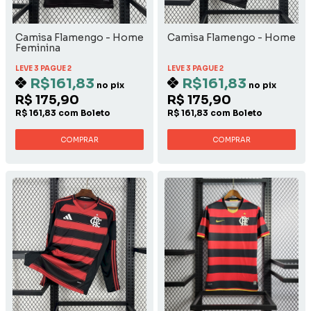
Camisa Flamengo - Home
Camisa Flamengo - Home
Feminina
LEVE 3 PAGUE 2
LEVE 3 PAGUE 2
R$161,83
R$161,83
no pix
no pix
R$ 175,90
R$ 175,90
R$ 161,83 com Boleto
R$ 161,83 com Boleto
COMPRAR
COMPRAR