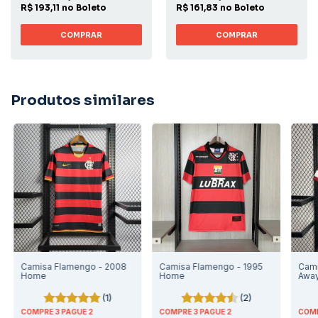
R$ 193,11 no Boleto
R$ 161,83 no Boleto
COMPRAR
COMPRAR
Produtos similares
Camisa Flamengo - 2008
Camisa Flamengo - 1995
Cami
Home
Home
Awa
(1)
(2)
COMPRE 3 PAGUE 2
COMPRE 3 PAGUE 2
COMP