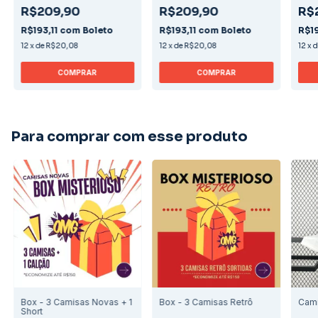
R$209,90
R$209,90
R$
R$193,11
com
Boleto
R$193,11
com
Boleto
R$19
12
x
de
R$20,08
12
x
de
R$20,08
12
x
COMPRAR
COMPRAR
Para comprar com esse produto
Box - 3 Camisas Novas + 1
Box - 3 Camisas Retrô
Cami
Short