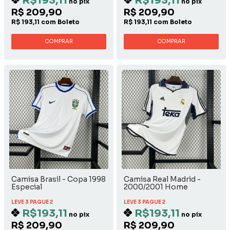
R$193,11
R$193,11
no pix
no pix
R$ 209,90
R$ 209,90
R$ 193,11 com Boleto
R$ 193,11 com Boleto
COMPRAR
COMPRAR
Camisa Brasil - Copa 1998
Camisa Real Madrid -
Especial
2000/2001 Home
LEVE 3 PAGUE 2
LEVE 3 PAGUE 2
R$193,11
R$193,11
no pix
no pix
R$ 209,90
R$ 209,90