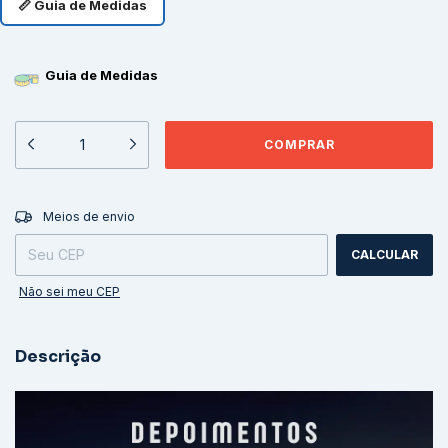
📏 Guia de Medidas
Guia de Medidas
ALTERAR CEP
Entregas para o CEP:
Meios de envio
CALCULAR
Não sei meu CEP
Descrição