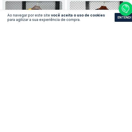
Ao navegar por este site
você aceita o uso de cookies
ENTENDI
para agilizar a sua experiência de compra.
Camisa Inter de Milão -
Camisa França - Goleiro
Third
LEVE 3 PAGUE 2
LEVE 3 PAGUE 2
R$161,83
R$161,83
no pix
no pix
R$ 175,90
R$ 175,90
R$ 161,83 com Boleto
R$ 161,83 com Boleto
COMPRAR
COMPRAR