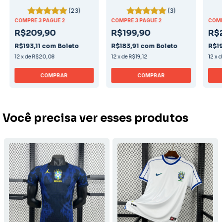
(23)
(3)
COMPRE 3 PAGUE 2
COMPRE 3 PAGUE 2
COMP
R$209,90
R$199,90
R$
R$193,11
com
Boleto
R$183,91
com
Boleto
R$19
12
x
de
R$20,08
12
x
de
R$19,12
12
x
COMPRAR
COMPRAR
Você precisa ver esses produtos