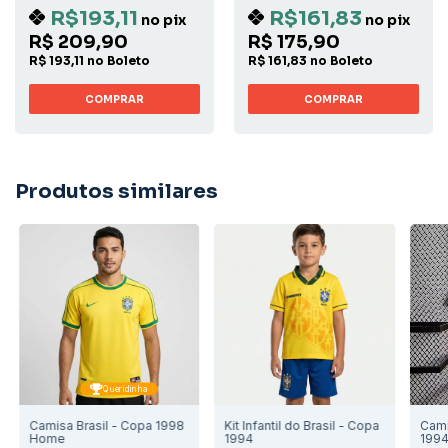
R$193,11
R$161,83
no pix
no pix
R$ 209,90
R$ 175,90
R$ 193,11 no Boleto
R$ 161,83 no Boleto
COMPRAR
COMPRAR
Produtos similares
Queridinha
Camisa Brasil - Copa 1998
Kit Infantil do Brasil - Copa
Cami
Home
1994
199