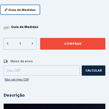
📏 Guia de Medidas
Guia de Medidas
ALTERAR CEP
Entregas para o CEP:
Meios de envio
CALCULAR
Não sei meu CEP
Descrição