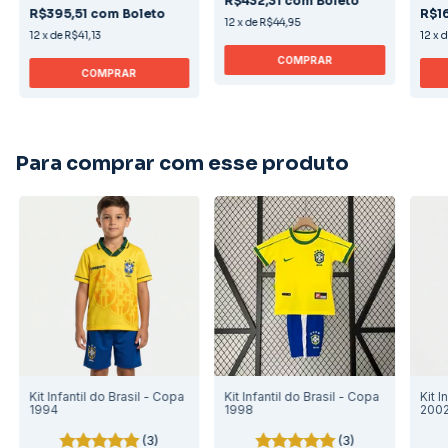
R$432,31
com
Boleto
R$395,51
com
Boleto
R$1
12
x
de
R$44,95
12
x
de
R$41,13
12
x
COMPRAR
COMPRAR
Para comprar com esse produto
Kit Infantil do Brasil - Copa
Kit Infantil do Brasil - Copa
Kit I
1994
1998
200
(3)
(3)