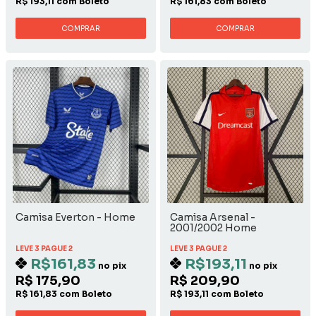
R$ 193,11 com Boleto
R$ 161,83 com Boleto
COMPRAR
COMPRAR
Camisa Everton - Home
Camisa Arsenal -
2001/2002 Home
LEVE 3 PAGUE 2
LEVE 3 PAGUE 2
R$161,83
R$193,11
no pix
no pix
R$ 175,90
R$ 209,90
R$ 161,83 com Boleto
R$ 193,11 com Boleto