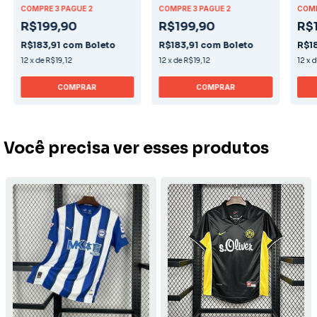
COMPRE 3 PAGUE 2
COMPRE 3 PAGUE 2
COMP
R$199,90
R$199,90
R$
R$183,91
com
Boleto
R$183,91
com
Boleto
R$1
12
x
de
R$19,12
12
x
de
R$19,12
12
x
COMPRAR
COMPRAR
Você precisa ver esses produtos