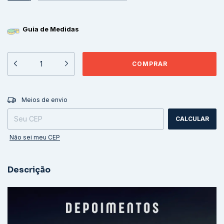
Guia de Medidas
ALTERAR CEP
Entregas para o CEP:
Meios de envio
CALCULAR
Não sei meu CEP
Descrição