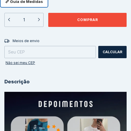
📏 Guia de Medidas
ALTERAR CEP
Entregas para o CEP:
Meios de envio
CALCULAR
Não sei meu CEP
Descrição