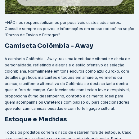
*NÃO nos responsabilizamos por possíveis custos aduaneiros.
Consulte sempre os prazos e informações em nosso rodapé na seção
"Prazos de Envios e Entregas".
Camiseta Colômbia - Away
A camiseta Colômbia - Away traz uma identidade vibrante e cheia de
personalidade, refletindo a alegria e o estilo ofensivo da seleção
colombiana. Normalmente em tons escuros como azul ou roxo, com
detalhes gráficos marcantes e toques em amarelo, vermelho ou
branco, o uniforme alternativo da Colômbia se destaca tanto dentro
quanto fora de campo. Confeccionada com tecido leve e respirável,
proporciona ótimo desempenho, conforto e caimento. Ideal para
quem acompanha os Cafeteros com paixão ou para colecionadores
que valorizam camisas ousadas e com forte ligação cultural.
Estoque e Medidas
Todos os produtos correm o risco de estarem fora de estoque. Caso
isso aconteça, o cliente será reembolsado integralmente. Pode