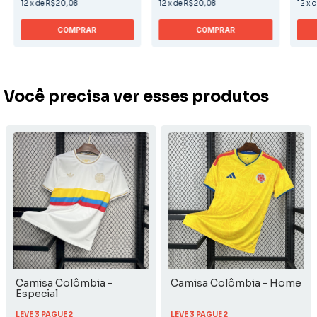
12
x
de
R$20,08
12
x
de
R$20,08
12
x
COMPRAR
COMPRAR
Você precisa ver esses produtos
Camisa Colômbia -
Camisa Colômbia - Home
Especial
LEVE 3 PAGUE 2
LEVE 3 PAGUE 2