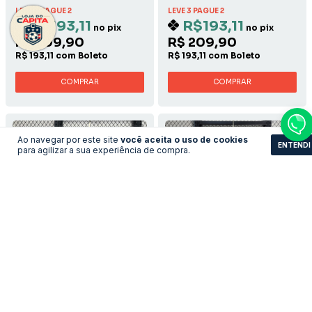
LEVE 3 PAGUE 2
LEVE 3 PAGUE 2
R$193,11
R$193,11
no pix
no pix
R$ 209,90
R$ 209,90
R$ 193,11 com Boleto
R$ 193,11 com Boleto
COMPRAR
COMPRAR
Ao navegar por este site
você aceita o uso de cookies
ENTENDI
para agilizar a sua experiência de compra.
Camisa Barcelona -
Camisa Fiorentina -
2004/2005 Away
1995/1996 Third
LEVE 3 PAGUE 2
LEVE 3 PAGUE 2