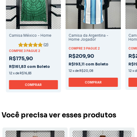
Camisa México - Home
Camisa da Argentina -
Cami
Home Jogador
Hom
(2)
COMPRE 3 PAGUE 2
COMP
COMPRE 3 PAGUE 2
R$209,90
R$
R$175,90
R$193,11
com
Boleto
R$19
R$161,83
com
Boleto
12
x
de
R$20,08
12
x
12
x
de
R$16,83
COMPRAR
COMPRAR
Você precisa ver esses produtos