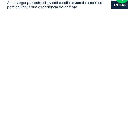
Ao navegar por este site
você aceita o uso de cookies
ENTENDI
para agilizar a sua experiência de compra.
Camisa Inter de Milão -
Camisa França - Goleiro
Third
LEVE 3 PAGUE 2
LEVE 3 PAGUE 2
R$161,83
R$161,83
no pix
no pix
R$ 175,90
R$ 175,90
R$ 161,83 com Boleto
R$ 161,83 com Boleto
COMPRAR
COMPRAR