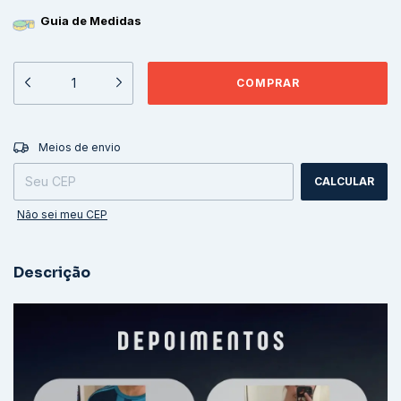
Guia de Medidas
ALTERAR CEP
Entregas para o CEP:
Meios de envio
CALCULAR
Não sei meu CEP
Descrição