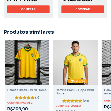
COMPRAR
COMPRAR
Produtos similares
Queridinha
Camisa Brasil - 1970 Home
Camisa Brasil - Copa 1998
Cami
Home
Awa
(2)
(23)
COMP
COMPRE 3 PAGUE 2
COMPRE 3 PAGUE 2
R$
R$209,90