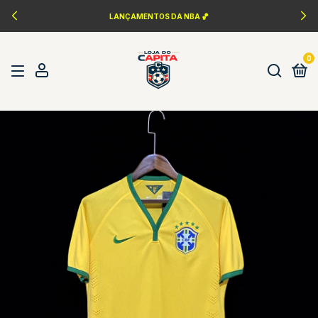
PERSONALIZAÇÃO FONTES DA ÉPOCA ✍️
0