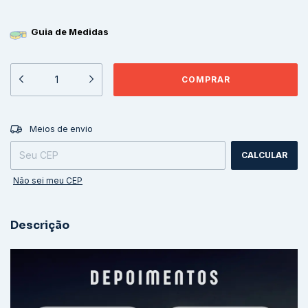
Guia de Medidas
ALTERAR CEP
Entregas para o CEP:
Meios de envio
CALCULAR
Não sei meu CEP
Descrição