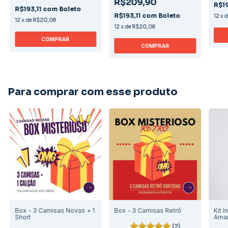
R$209,90
R$19
R$193,11
com
Boleto
R$193,11
com
Boleto
12
x
12
x
de
R$20,08
12
x
de
R$20,08
COMPRAR
COMPRAR
Para comprar com esse produto
Box - 3 Camisas Novas + 1
Box - 3 Camisas Retrô
Kit I
Short
Ama
(2)