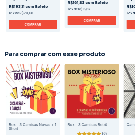
R$161,83
com
Boleto
R$193,11
com
Boleto
R$1
12
x
de
R$16,83
12
x
de
R$20,08
12
x
COMPRAR
COMPRAR
Para comprar com esse produto
Box - 3 Camisas Novas + 1
Box - 3 Camisas Retrô
Cami
Short
(2)