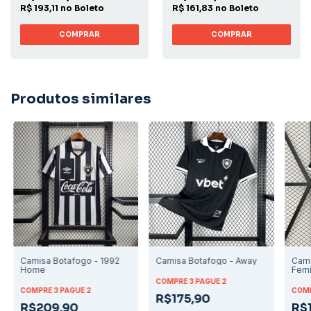
R$ 193,11 no Boleto
R$ 161,83 no Boleto
COMPRAR
COMPRAR
Produtos similares
Camisa Botafogo - 1992
Camisa Botafogo - Away
Cami
Home
Femi
COMPRE 3 PAGUE 2
COMPRE 3 PAGUE 2
COMP
R$175,90
R$209,90
R$