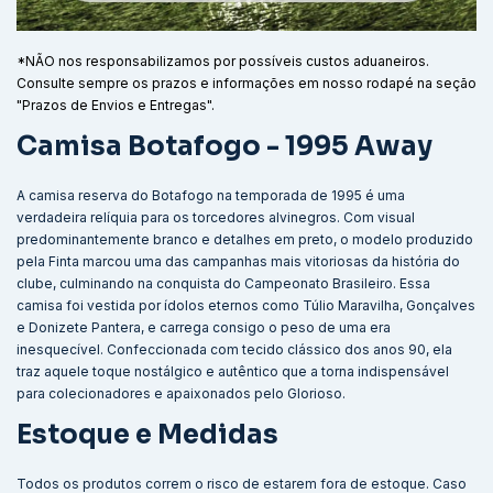
*NÃO nos responsabilizamos por possíveis custos aduaneiros.
Consulte sempre os prazos e informações em nosso rodapé na seção
"Prazos de Envios e Entregas".
Camisa Botafogo - 1995 Away
A camisa reserva do Botafogo na temporada de 1995 é uma
verdadeira relíquia para os torcedores alvinegros. Com visual
predominantemente branco e detalhes em preto, o modelo produzido
pela Finta marcou uma das campanhas mais vitoriosas da história do
clube, culminando na conquista do Campeonato Brasileiro. Essa
camisa foi vestida por ídolos eternos como Túlio Maravilha, Gonçalves
e Donizete Pantera, e carrega consigo o peso de uma era
inesquecível. Confeccionada com tecido clássico dos anos 90, ela
traz aquele toque nostálgico e autêntico que a torna indispensável
para colecionadores e apaixonados pelo Glorioso.
Estoque e Medidas
Todos os produtos correm o risco de estarem fora de estoque. Caso