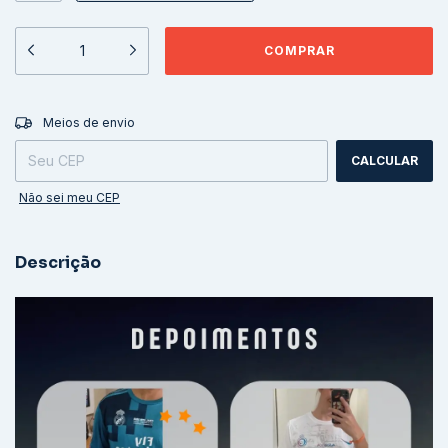
ALTERAR CEP
Entregas para o CEP:
Meios de envio
CALCULAR
Não sei meu CEP
Descrição