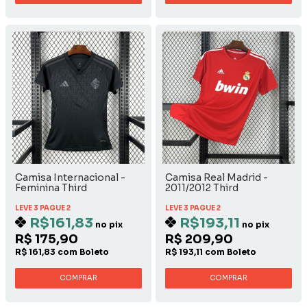
Camisa Internacional -
Camisa Real Madrid -
Feminina Third
2011/2012 Third
LEVE 3 PAGUE 2
LEVE 3 PAGUE 2
R$161,83
R$193,11
no pix
no pix
R$ 175,90
R$ 209,90
R$ 161,83 com Boleto
R$ 193,11 com Boleto
COMPRAR
COMPRAR