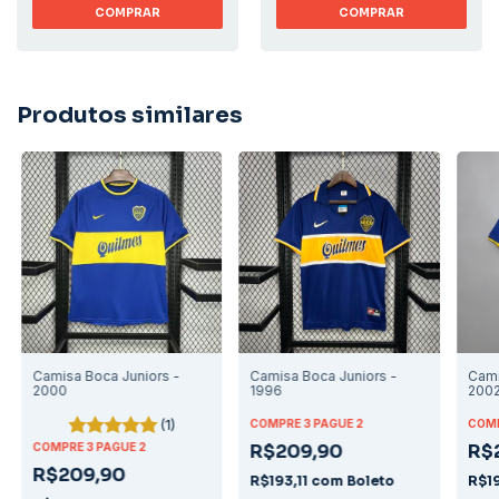
COMPRAR
COMPRAR
Produtos similares
Camisa Boca Juniors -
Camisa Boca Juniors -
Cami
2000
1996
200
(1)
COMPRE 3 PAGUE 2
COMP
COMPRE 3 PAGUE 2
R$209,90
R$
R$209,90
R$193,11
com
Boleto
R$19