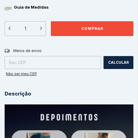
Guia de Medidas
ALTERAR CEP
Entregas para o CEP:
Meios de envio
CALCULAR
Não sei meu CEP
Descrição