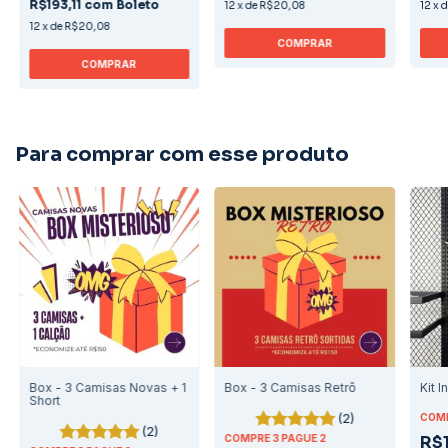
R$193,11
com
Boleto
12
x
de
R$20,08
12
x
12
x
de
R$20,08
COMPRAR
COMPRAR
Para comprar com esse produto
Box - 3 Camisas Novas + 1
Box - 3 Camisas Retrô
Kit I
Short
(2)
COMP
(2)
COMPRE 3 PAGUE 2
R$