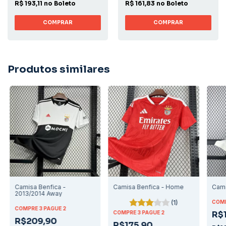
R$ 193,11 no Boleto
R$ 161,83 no Boleto
COMPRAR
COMPRAR
Produtos similares
Camisa Benfica -
Camisa Benfica - Home
Cami
2013/2014 Away
(1)
COMP
COMPRE 3 PAGUE 2
COMPRE 3 PAGUE 2
R$
R$209,90
R$175,90