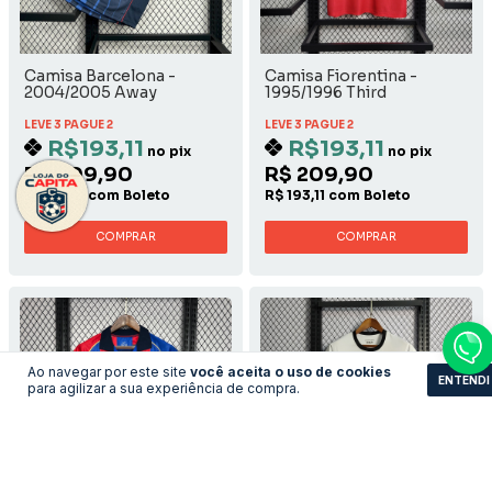
Camisa Barcelona -
Camisa Fiorentina -
2004/2005 Away
1995/1996 Third
LEVE 3 PAGUE 2
LEVE 3 PAGUE 2
R$193,11
R$193,11
no pix
no pix
R$ 209,90
R$ 209,90
R$ 193,11 com Boleto
R$ 193,11 com Boleto
COMPRAR
COMPRAR
Ao navegar por este site
você aceita o uso de cookies
ENTENDI
para agilizar a sua experiência de compra.