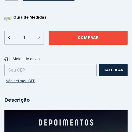
Guia de Medidas
ALTERAR CEP
Entregas para o CEP:
Meios de envio
CALCULAR
Não sei meu CEP
Descrição