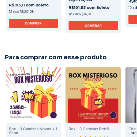
R$1
R$193,11
com
Boleto
R$161,83
com
Boleto
12
x
12
x
de
R$20,08
12
x
de
R$16,83
COMPRAR
COMPRAR
Para comprar com esse produto
Box - 3 Camisas Novas + 1
Box - 3 Camisas Retrô
Chic
Short
Jord
Edit