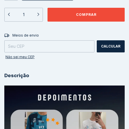
ALTERAR CEP
Entregas para o CEP:
Meios de envio
CALCULAR
Não sei meu CEP
Descrição