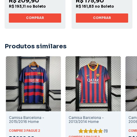
R$ 209,90
R$ 175,90
R$ 193,11 no Boleto
R$ 161,83 no Boleto
COMPRAR
COMPRAR
Produtos similares
Camisa Barcelona -
Camisa Barcelona -
Cami
2015/2016 Home
2013/2014 Home
200
(1)
COMPRE 3 PAGUE 2
COMP