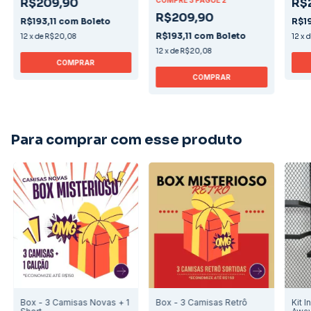
R$209,90
COMPRE 3 PAGUE 2
R$
R$209,90
R$193,11
com
Boleto
R$19
R$193,11
com
Boleto
12
x
de
R$20,08
12
x
12
x
de
R$20,08
COMPRAR
COMPRAR
Para comprar com esse produto
Box - 3 Camisas Novas + 1
Box - 3 Camisas Retrô
Kit I