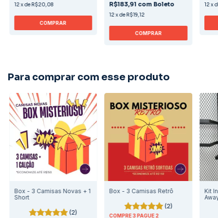
R$183,91
com
Boleto
12
x
de
R$20,08
12
x
12
x
de
R$19,12
COMPRAR
COMPRAR
Para comprar com esse produto
Box - 3 Camisas Novas + 1
Box - 3 Camisas Retrô
Kit I
Short
Awa
(2)
(2)
COMPRE 3 PAGUE 2