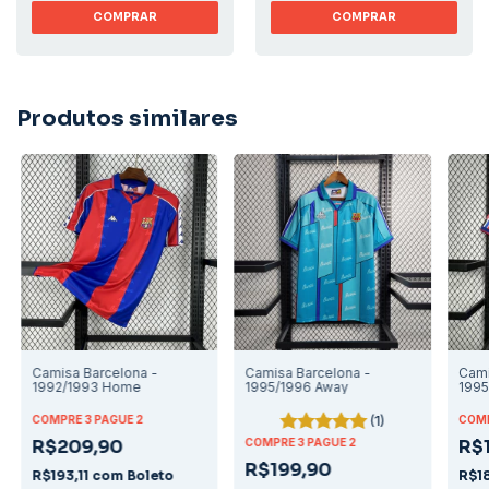
COMPRAR
COMPRAR
Produtos similares
Camisa Barcelona -
Camisa Barcelona -
Cami
1992/1993 Home
1995/1996 Away
199
(1)
COMPRE 3 PAGUE 2
COMP
R$209,90
COMPRE 3 PAGUE 2
R$
R$199,90
R$193,11
com
Boleto
R$1