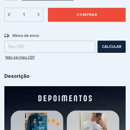
ALTERAR CEP
Entregas para o CEP:
Meios de envio
CALCULAR
Não sei meu CEP
Descrição