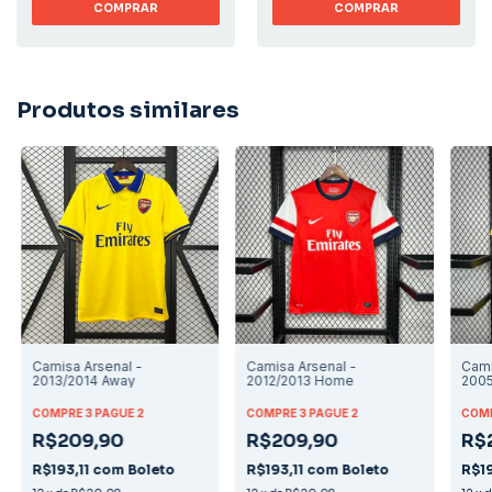
COMPRAR
COMPRAR
Produtos similares
Camisa Arsenal -
Camisa Arsenal -
Cami
2013/2014 Away
2012/2013 Home
200
COMPRE 3 PAGUE 2
COMPRE 3 PAGUE 2
COMP
R$209,90
R$209,90
R$
R$193,11
com
Boleto
R$193,11
com
Boleto
R$19