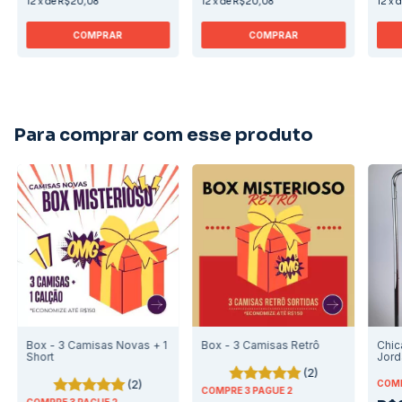
12
x
de
R$20,08
12
x
de
R$20,08
12
x
COMPRAR
COMPRAR
Para comprar com esse produto
Box - 3 Camisas Novas + 1
Box - 3 Camisas Retrô
Chic
Short
Jord
Edit
(2)
(2)
COMP
COMPRE 3 PAGUE 2
COMPRE 3 PAGUE 2