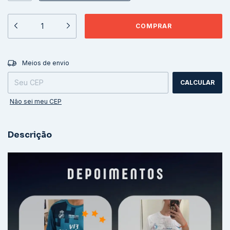
ALTERAR CEP
Entregas para o CEP:
Meios de envio
CALCULAR
Não sei meu CEP
Descrição