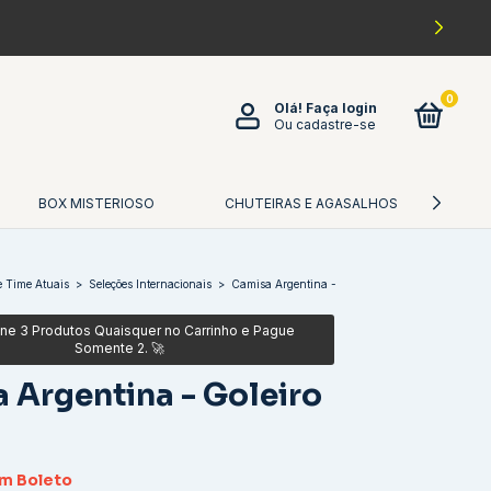
0
Olá!
Faça login
Ou cadastre-se
BOX MISTERIOSO
CHUTEIRAS E AGASALHOS
CA
 Time Atuais
>
Seleções Internacionais
>
Camisa Argentina -
 Argentina - Goleiro
om
Boleto