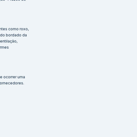
antes como roxo,
udo bordado da
entilação,
ormes
de ocorrer uma
fornecedores.