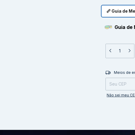
📏 Guia de M
Guia de 
Entregas para o 
Meios de e
Não sei meu C