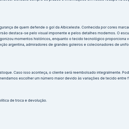
 segurança de quem defende o gol da Albiceleste. Conhecida por cores marc
ersão destaca-se pelo visual imponente e pelos detalhes modernos. O esc
agonizou momentos históricos, enquanto o tecido tecnológico proporciona v
leção argentina, admiradores de grandes goleiros e colecionadores de unif
stoque. Caso isso aconteça, o cliente será reembolsado integralmente. Po
mendamos escolher um número maior devido às variações de tecido entre 
lítica de troca e devolução.