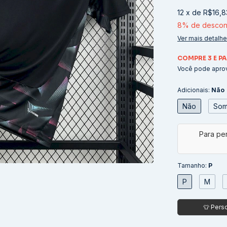
12
x
de
R$16,8
8% de descon
Ver mais detalh
COMPRE 3 E PA
Você pode aprov
Adicionais:
Não
Não
Som
Tamanho:
P
P
M