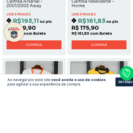
Camisa Arsenal -
Camisa Newcastle -
2001/2002 Away
Home
LEVE 3 PAGUE 2
LEVE 3 PAGUE 2
R$193,11
R$161,83
no pix
no pix
R$ 209,90
R$ 175,90
R$ 193,11 com Boleto
R$ 161,83 com Boleto
COMPRAR
COMPRAR
Ao navegar por este site
você aceita o uso de cookies
ENTENDI
para agilizar a sua experiência de compra.
Camisa Holanda - Away
Camisa Wolverhampton -
Home