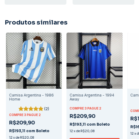
Produtos similares
Camisa Argentina - 1986
Camisa Argentina - 1994
Cami
Home
Away
(2)
COMPRE 3 PAGUE 2
COMP
COMPRE 3 PAGUE 2
R$209,90
R$
R$209,90
R$193,11
com
Boleto
R$1
R$193,11
com
Boleto
12
x
de
R$20,08
12
x
12
x
de
R$20,08