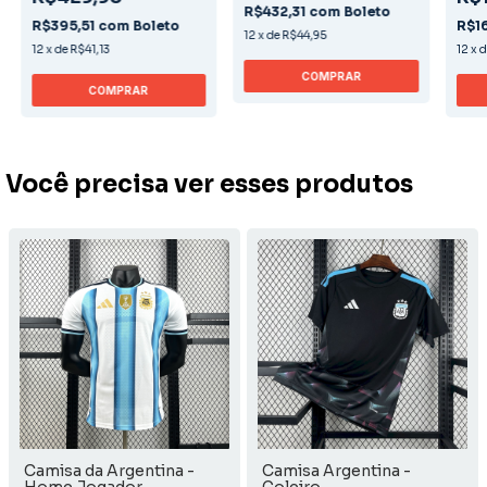
R$432,31
com
Boleto
R$395,51
com
Boleto
R$1
12
x
de
R$44,95
12
x
de
R$41,13
12
x
COMPRAR
COMPRAR
Você precisa ver esses produtos
Camisa da Argentina -
Camisa Argentina -