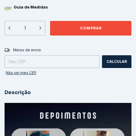
Guia de Medidas
ALTERAR CEP
Entregas para o CEP:
Meios de envio
CALCULAR
Não sei meu CEP
Descrição