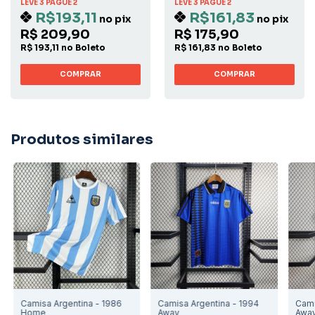
LEVE 3 PAGUE 2
LEVE 3 PAGUE 2
R$193,11
R$161,83
no pix
no pix
R$ 209,90
R$ 175,90
R$ 193,11 no Boleto
R$ 161,83 no Boleto
COMPRAR
COMPRAR
Produtos similares
Camisa Argentina - 1986
Camisa Argentina - 1994
Cami
Home
Away
Awa