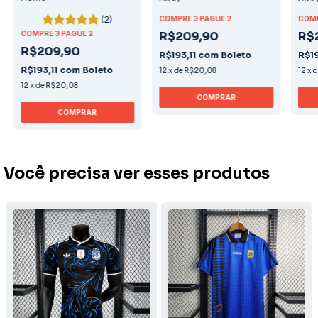
(2)
COMPRE 3 PAGUE 2
COMP
COMPRE 3 PAGUE 2
R$209,90
R$
R$209,90
R$193,11
com
Boleto
R$19
R$193,11
com
Boleto
12
x
de
R$20,08
12
x
12
x
de
R$20,08
COMPRAR
COMPRAR
Você precisa ver esses produtos