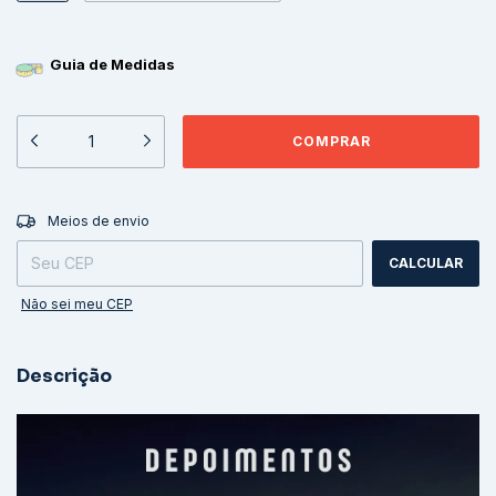
Guia de Medidas
ALTERAR CEP
Entregas para o CEP:
Meios de envio
CALCULAR
Não sei meu CEP
Descrição