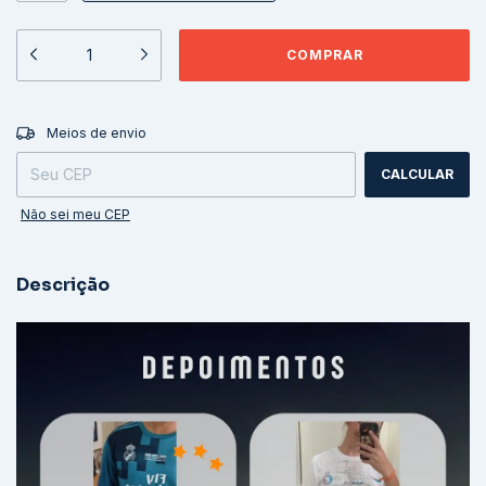
ALTERAR CEP
Entregas para o CEP:
Meios de envio
CALCULAR
Não sei meu CEP
Descrição