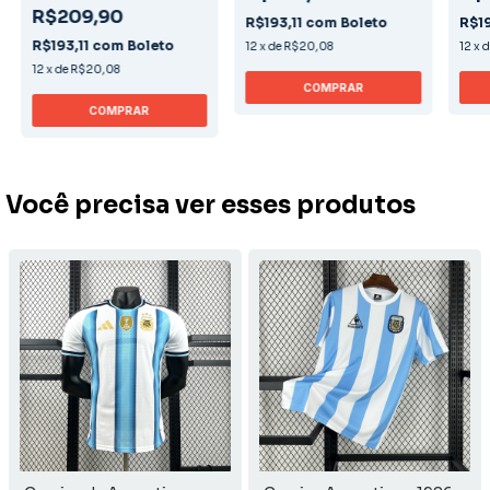
R$209,90
R$193,11
com
Boleto
R$19
R$193,11
com
Boleto
12
x
de
R$20,08
12
x
12
x
de
R$20,08
COMPRAR
COMPRAR
Você precisa ver esses produtos