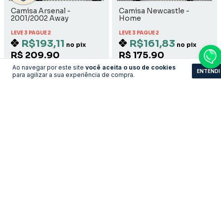
Camisa Arsenal -
Camisa Newcastle -
2001/2002 Away
Home
LEVE 3 PAGUE 2
LEVE 3 PAGUE 2
R$193,11
R$161,83
no pix
no pix
R$ 209,90
R$ 175,90
R$ 193,11 com Boleto
R$ 161,83 com Boleto
Ao navegar por este site
você aceita o uso de cookies
ENTENDI
para agilizar a sua experiência de compra.
COMPRAR
COMPRAR
Camisa Holanda - Away
Camisa Wolverhampton -