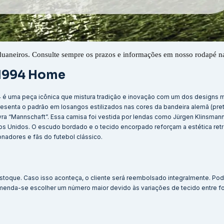
duaneiros. Consulte sempre os prazos e informações em nosso rodapé n
 1994 Home
4 é uma peça icônica que mistura tradição e inovação com um dos designs 
senta o padrão em losangos estilizados nas cores da bandeira alemã (pre
ra “Mannschaft”. Essa camisa foi vestida por lendas como Jürgen Klinsmann
os Unidos. O escudo bordado e o tecido encorpado reforçam a estética retr
nadores e fãs do futebol clássico.
stoque. Caso isso aconteça, o cliente será reembolsado integralmente. Po
menda-se escolher um número maior devido às variações de tecido entre f