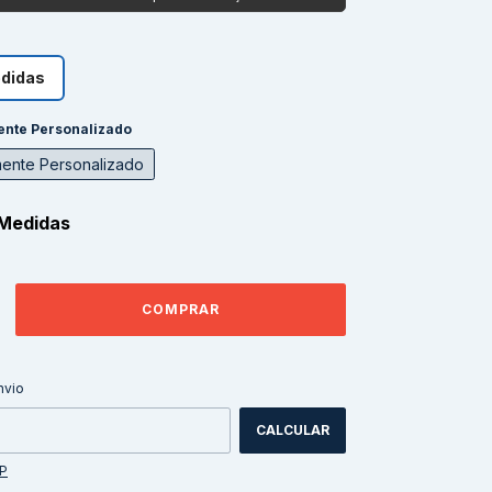
edidas
nte Personalizado
ente Personalizado
Medidas
ALTERAR CEP
CEP:
nvio
CALCULAR
EP