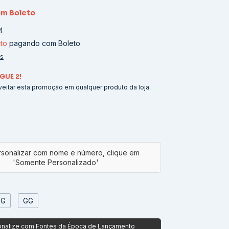
om
Boleto
4
to
pagando com Boleto
es
GUE 2!
eitar esta promoção em qualquer produto da loja.
G
GG