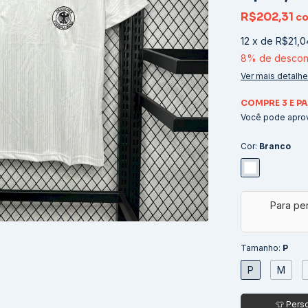
R$202,31
c
12
x
de
R$21,0
8% de descon
Ver mais detalh
COMPRE 3 E PA
Você pode aprov
Cor:
Branco
Tamanho:
P
P
M