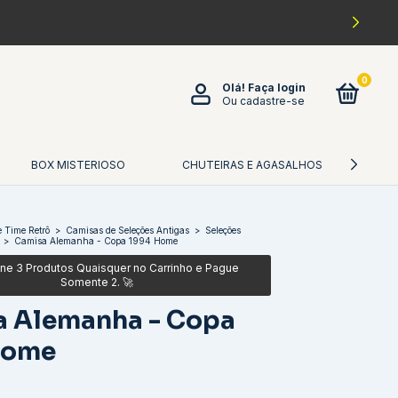
0
Olá!
Faça login
Ou cadastre-se
BOX MISTERIOSO
CHUTEIRAS E AGASALHOS
CA
 Time Retrô
>
Camisas de Seleções Antigas
>
Seleções
>
Camisa Alemanha - Copa 1994 Home
a Alemanha - Copa
Home