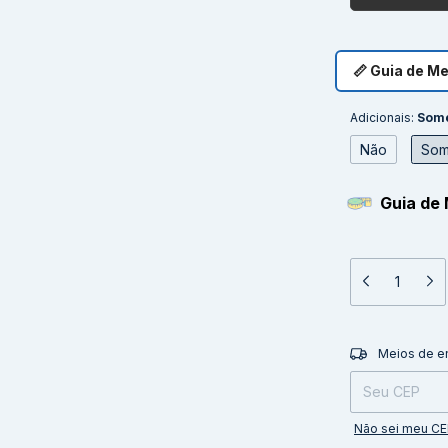
📏 Guia de M
Adicionais:
Some
Não
Som
Guia de 
Entregas para o 
Meios de e
Não sei meu C