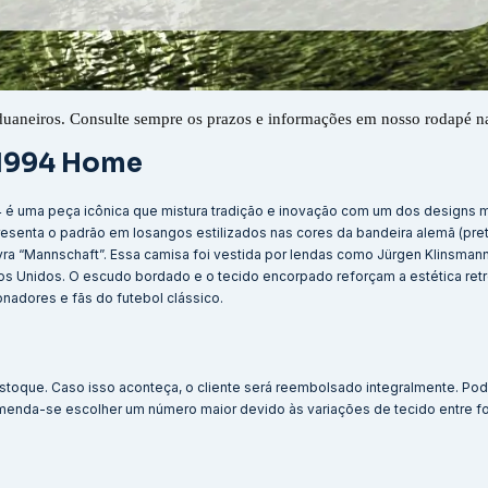
duaneiros. Consulte sempre os prazos e informações em nosso rodapé n
 1994 Home
4 é uma peça icônica que mistura tradição e inovação com um dos designs 
senta o padrão em losangos estilizados nas cores da bandeira alemã (pre
ra “Mannschaft”. Essa camisa foi vestida por lendas como Jürgen Klinsmann
os Unidos. O escudo bordado e o tecido encorpado reforçam a estética retr
nadores e fãs do futebol clássico.
stoque. Caso isso aconteça, o cliente será reembolsado integralmente. Po
menda-se escolher um número maior devido às variações de tecido entre f