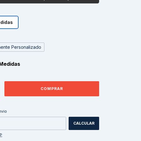
edidas
ente Personalizado
Medidas
ALTERAR CEP
CEP:
nvio
CALCULAR
EP