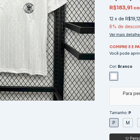
R$183,91
c
12
x
de
R$19,1
8% de descon
Ver mais detalh
COMPRE 3 E PA
Você pode aprov
Cor:
Branco
Tamanho:
P
P
M