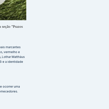
a seção "Prazos
mais marcantes
to, vermelho e
, Lothar Matthäus
ô e a identidade
de ocorrer uma
ornecedores.