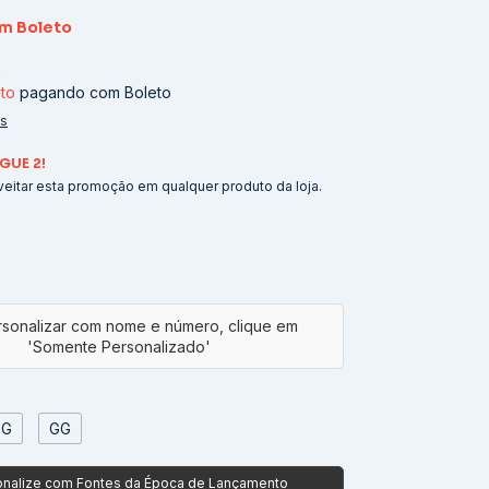
om
Boleto
2
to
pagando com Boleto
es
GUE 2!
eitar esta promoção em qualquer produto da loja.
G
GG