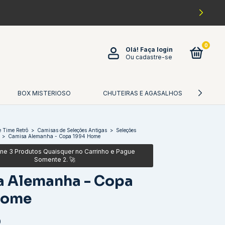
0
Olá!
Faça login
Ou cadastre-se
BOX MISTERIOSO
CHUTEIRAS E AGASALHOS
CA
 Time Retrô
>
Camisas de Seleções Antigas
>
Seleções
>
Camisa Alemanha - Copa 1994 Home
a Alemanha - Copa
Home
0