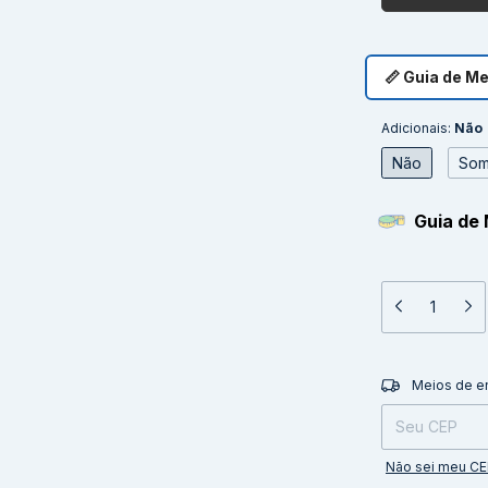
📏 Guia de M
Adicionais:
Não
Não
Som
Guia de 
Entregas para o 
Meios de e
Não sei meu C