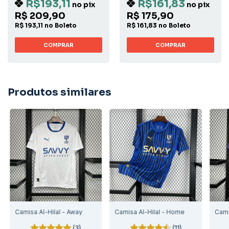
R$193,11
R$161,83
no pix
no pix
R$ 209,90
R$ 175,90
R$ 193,11 no Boleto
R$ 161,83 no Boleto
COMPRAR
COMPRAR
Produtos similares
Camisa Al-Hilal - Away
Camisa Al-Hilal - Home
Cami
(3)
(11)