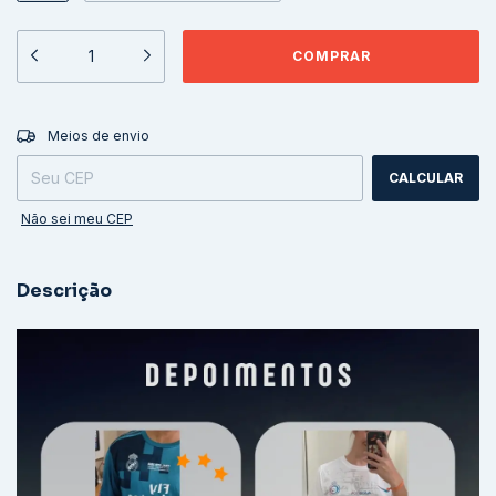
ALTERAR CEP
Entregas para o CEP:
Meios de envio
CALCULAR
Não sei meu CEP
Descrição