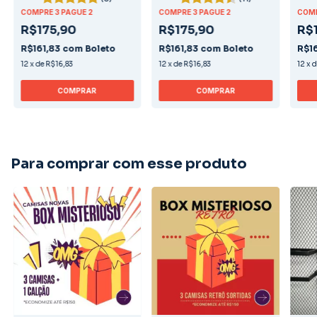
COMPRE 3 PAGUE 2
COMPRE 3 PAGUE 2
COMP
R$175,90
R$175,90
R$
R$161,83
com
Boleto
R$161,83
com
Boleto
R$1
12
x
de
R$16,83
12
x
de
R$16,83
12
x
COMPRAR
COMPRAR
Para comprar com esse produto