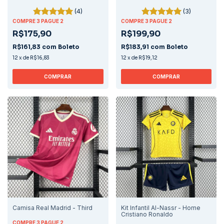
(4)
(3)
COMPRE 3 PAGUE 2
COMPRE 3 PAGUE 2
R$175,90
R$199,90
R$161,83
com
Boleto
R$183,91
com
Boleto
12
x
de
R$16,83
12
x
de
R$19,12
COMPRAR
COMPRAR
Camisa Real Madrid - Third
Kit Infantil Al-Nassr - Home
Cristiano Ronaldo
COMPRE 3 PAGUE 2