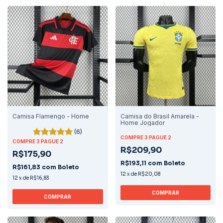
Camisa Flamengo - Home
Camisa do Brasil Amarela -
Home Jogador
(6)
COMPRE 3 PAGUE 2
COMPRE 3 PAGUE 2
R$209,90
R$175,90
R$193,11
com
Boleto
R$161,83
com
Boleto
12
x
de
R$20,08
12
x
de
R$16,83
COMPRAR
COMPRAR