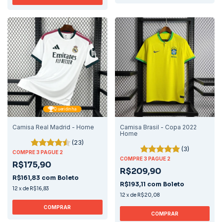
Queridinha
Camisa Real Madrid - Home
Camisa Brasil - Copa 2022
Home
(23)
(3)
COMPRE 3 PAGUE 2
COMPRE 3 PAGUE 2
R$175,90
R$209,90
R$161,83
com
Boleto
R$193,11
com
Boleto
12
x
de
R$16,83
12
x
de
R$20,08
COMPRAR
COMPRAR