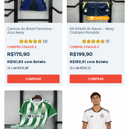
Queridinha
Camisa do Brasil Feminina -
Kit Infantil Al-Nassr - Away
Azul Away
Cristiano Ronaldo
(2)
(1)
COMPRE 3 PAGUE 2
COMPRE 3 PAGUE 2
R$175,90
R$199,90
R$161,83
com
Boleto
R$183,91
com
Boleto
12
x
de
R$16,83
12
x
de
R$19,12
COMPRAR
COMPRAR