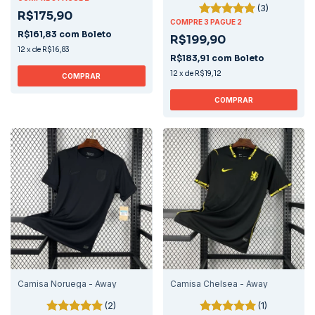
(3)
R$175,90
COMPRE 3 PAGUE 2
R$161,83
com
Boleto
R$199,90
12
x
de
R$16,83
R$183,91
com
Boleto
12
x
de
R$19,12
COMPRAR
COMPRAR
Camisa Noruega - Away
Camisa Chelsea - Away
(2)
(1)