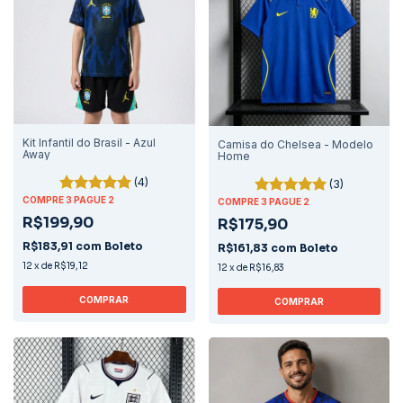
Kit Infantil do Brasil - Azul
Camisa do Chelsea - Modelo
Away
Home
(4)
(3)
COMPRE 3 PAGUE 2
COMPRE 3 PAGUE 2
R$199,90
R$175,90
R$183,91
com
Boleto
R$161,83
com
Boleto
12
x
de
R$19,12
12
x
de
R$16,83
COMPRAR
COMPRAR