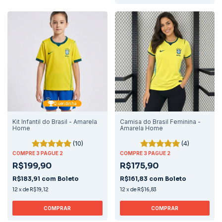
Queridinha
Kit Infantil do Brasil - Amarela
Camisa do Brasil Feminina -
Home
Amarela Home
(10)
(4)
COMPRE 3 PAGUE 2
COMPRE 3 PAGUE 2
R$199,90
R$175,90
R$183,91
com
Boleto
R$161,83
com
Boleto
12
x
de
R$19,12
12
x
de
R$16,83
COMPRAR
COMPRAR