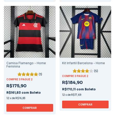
Camisa Flamengo - Home
Kit Infantil Barcelona - Home
Feminina
(5)
(1)
COMPRE 3 PAGUE 2
COMPRE 3 PAGUE 2
R$184,90
R$175,90
R$170,11
com
Boleto
R$161,83
com
Boleto
12
x
de
R$17,69
12
x
de
R$16,83
COMPRAR
COMPRAR