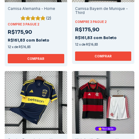
Camisa Alemanha - Home
Camisa Bayern de Munique -
Third
(2)
COMPRE 3 PAGUE 2
COMPRE 3 PAGUE 2
R$175,90
R$175,90
R$161,83
com
Boleto
R$161,83
com
Boleto
12
x
de
R$16,83
12
x
de
R$16,83
COMPRAR
COMPRAR
Novidade