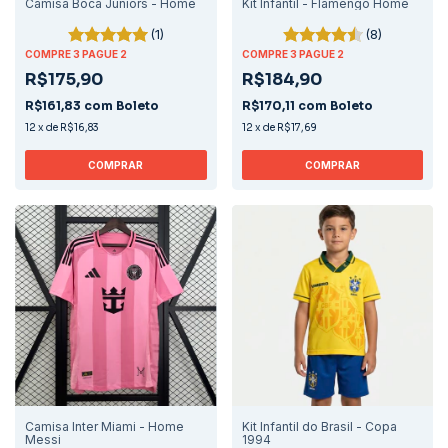
Camisa Boca Juniors - Home
Kit Infantil - Flamengo Home
(1)
(8)
COMPRE 3 PAGUE 2
COMPRE 3 PAGUE 2
R$175,90
R$184,90
R$161,83
com
Boleto
R$170,11
com
Boleto
12
x
de
R$16,83
12
x
de
R$17,69
COMPRAR
COMPRAR
Camisa Inter Miami - Home
Kit Infantil do Brasil - Copa
Messi
1994