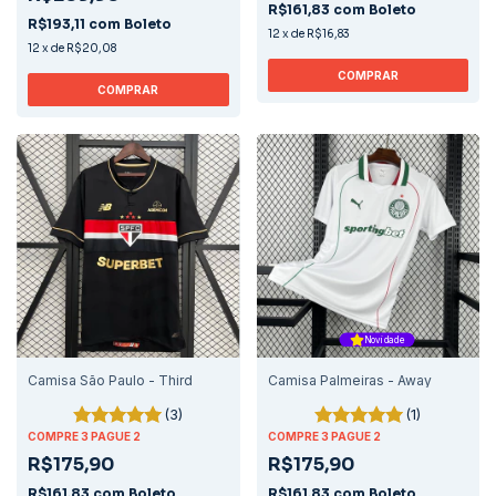
R$161,83
com
Boleto
R$193,11
com
Boleto
12
x
de
R$16,83
12
x
de
R$20,08
COMPRAR
COMPRAR
Novidade
Camisa São Paulo - Third
Camisa Palmeiras - Away
(3)
(1)
COMPRE 3 PAGUE 2
COMPRE 3 PAGUE 2
R$175,90
R$175,90
R$161,83
com
Boleto
R$161,83
com
Boleto