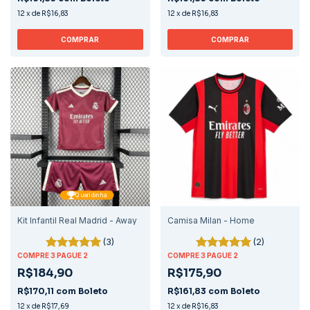
12
x
de
R$16,83
12
x
de
R$16,83
COMPRAR
COMPRAR
Queridinha
Kit Infantil Real Madrid - Away
Camisa Milan - Home
(3)
(2)
COMPRE 3 PAGUE 2
COMPRE 3 PAGUE 2
R$184,90
R$175,90
R$170,11
com
Boleto
R$161,83
com
Boleto
12
x
de
R$17,69
12
x
de
R$16,83