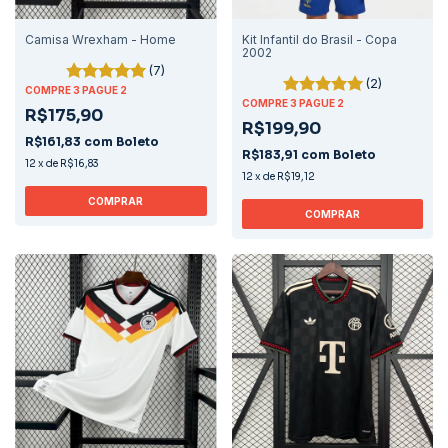
Camisa Wrexham - Home
Kit Infantil do Brasil - Copa
2002
(7)
(2)
COMPRE 3 PAGUE 2
COMPRE 3 PAGUE 2
R$175,90
R$199,90
R$161,83
com
Boleto
R$183,91
com
Boleto
12
x
de
R$16,83
12
x
de
R$19,12
COMPRAR
COMPRAR