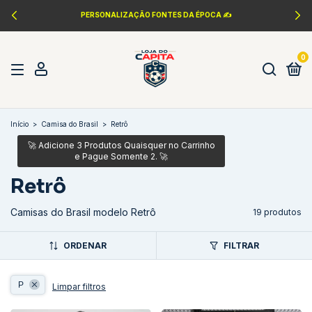
PERSONALIZAÇÃO FONTES DA ÉPOCA ✍️
0
Início
>
Camisa do Brasil
>
Retrô
Retrô
Camisas do Brasil modelo Retrô
19 produtos
ORDENAR
FILTRAR
P
Limpar filtros