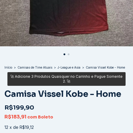
Início
>
Camisas de Time Atuais
>
J-League e Asia
>
Camisa Vissel Kobe - Home
Camisa Vissel Kobe - Home
R$199,90
R$183,91
com
Boleto
12
x
de
R$19,12