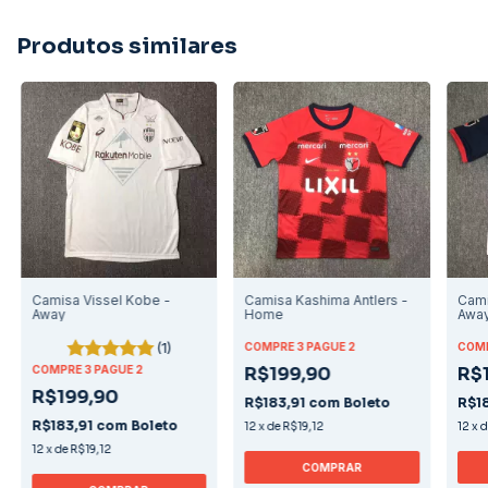
Produtos similares
Camisa Vissel Kobe -
Camisa Kashima Antlers -
Cami
Away
Home
Awa
(1)
COMPRE 3 PAGUE 2
COMP
COMPRE 3 PAGUE 2
R$199,90
R$
R$199,90
R$183,91
com
Boleto
R$1
R$183,91
com
Boleto
12
x
de
R$19,12
12
x
12
x
de
R$19,12
COMPRAR