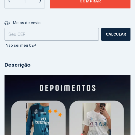
ALTERAR CEP
Entregas para o CEP:
Meios de envio
CALCULAR
Não sei meu CEP
Descrição