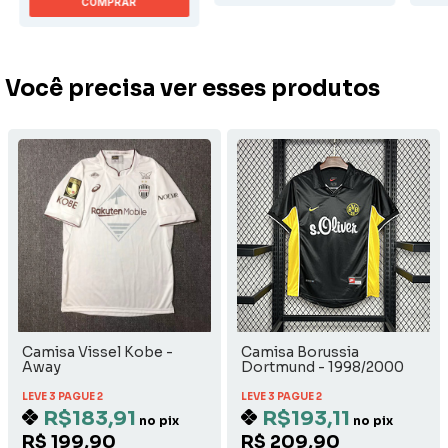
COMPRAR
Você precisa ver esses produtos
Camisa Vissel Kobe -
Camisa Borussia
Away
Dortmund - 1998/2000
Away
LEVE 3 PAGUE 2
LEVE 3 PAGUE 2
R$183,91
R$193,11
no pix
no pix
R$ 199,90
R$ 209,90