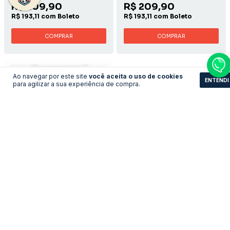
R$ 209,90
R$ 209,90
R$ 193,11 com Boleto
R$ 193,11 com Boleto
COMPRAR
COMPRAR
Ao navegar por este site
você aceita o uso de cookies
ENTENDI
para agilizar a sua experiência de compra.
Camisa Hertha Berlin -
Camisa Inter de Milão -
Home
Third
LEVE 3 PAGUE 2
LEVE 3 PAGUE 2
R$161,83
R$161,83
no pix
no pix
R$ 175,90
R$ 175,90
R$ 161,83 com Boleto
R$ 161,83 com Boleto