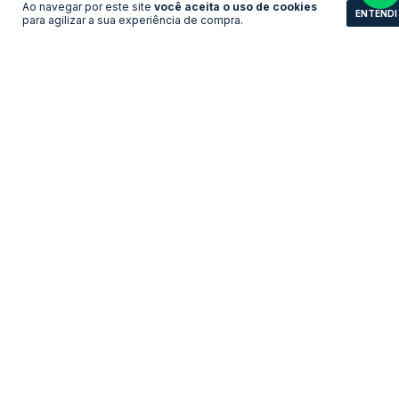
Ao navegar por este site
você aceita o uso de cookies
ENTENDI
para agilizar a sua experiência de compra.
Camisa Manchester
Camisa Manchester
United - 1998/1999 Home
United - 1998/1999 Away
LEVE 3 PAGUE 2
LEVE 3 PAGUE 2
R$193,11
R$193,11
no pix
no pix
R$ 209,90
R$ 209,90
R$ 193,11 com Boleto
R$ 193,11 com Boleto
COMPRAR
COMPRAR