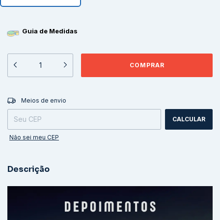
Guia de Medidas
ALTERAR CEP
Entregas para o CEP:
Meios de envio
CALCULAR
Não sei meu CEP
Descrição