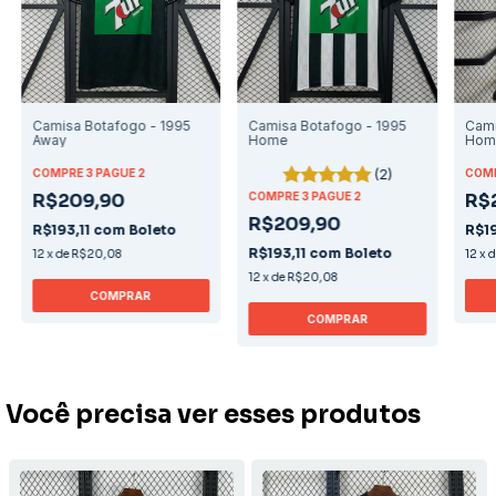
Camisa Botafogo - 1995
Camisa Botafogo - 1995
Cami
Away
Home
Hom
(2)
COMPRE 3 PAGUE 2
COMP
R$209,90
COMPRE 3 PAGUE 2
R$
R$209,90
R$193,11
com
Boleto
R$19
R$193,11
com
Boleto
12
x
de
R$20,08
12
x
12
x
de
R$20,08
COMPRAR
COMPRAR
Você precisa ver esses produtos