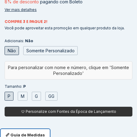
8% de desconto
pagando com Boleto
Ver mais detalhes
COMPRE 3 E PAGUE 2!
Você pode aproveitar esta promoção em qualquer produto da loja.
Adicionais:
Não
Não
Somente Personalizado
Tamanho:
P
P
M
G
GG
📏 Guia de Medidas