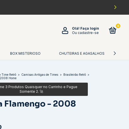
0
Olá!
Faça login
Ou cadastre-se
BOX MISTERIOSO
CHUTEIRAS E AGASALHOS
CA
 Time Retrô
>
Camisas Antigas de Times
>
Brasileirão Retrô
>
 2008 Home
a Flamengo - 2008
0