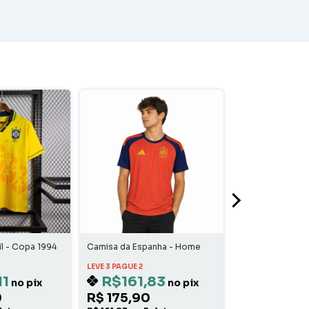
l - Copa 1994
Camisa da Espanha - Home
Camisa França 
LEVE 3 PAGUE 2
LEVE 3 PAGUE 2
11
R$161,83
R$161,
no pix
no pix
0
R$ 175,90
R$ 175,90