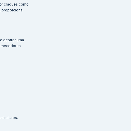
por craques como
, proporciona
de ocorrer uma
ornecedores.
similares.