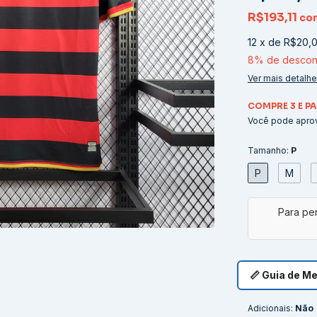
R$193,11
co
12
x
de
R$20,
8% de descon
Ver mais detalh
COMPRE 3 E PA
Você pode aprov
Tamanho:
P
P
M
📏 Guia de M
Adicionais:
Não