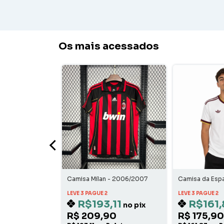
Os mais acessados
ona - 2010/2011
Camisa Milan - 2006/2007
Camisa da Esp
Home
LEVE 3 PAGUE 2
LEVE 3 PAGUE 2
11
R$193,11
R$161,
no pix
no pix
0
R$ 209,90
R$ 175,90