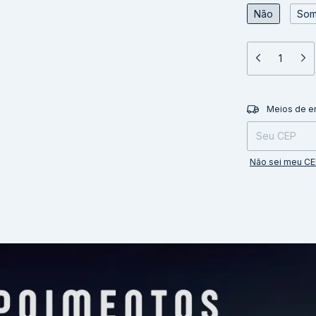
Não
Som
Entregas para o 
Meios de e
Não sei meu C