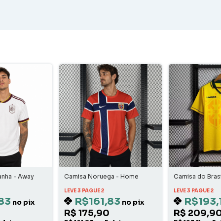
anha - Away
Camisa Noruega - Home
Camisa do Brasi
Home
LEVE 3 PAGUE 2
LEVE 3 PAGUE 2
83
R$161,83
R$193,
no pix
no pix
R$ 175,90
R$ 209,9