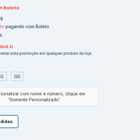
m
Boleto
08
to
pagando com Boleto
es
GUE 2!
eitar esta promoção em qualquer produto da loja.
G
GG
edidas