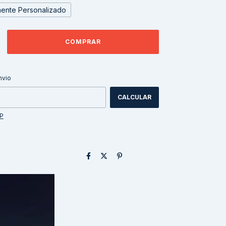
ente Personalizado
ALTERAR CEP
CEP:
nvio
CALCULAR
EP