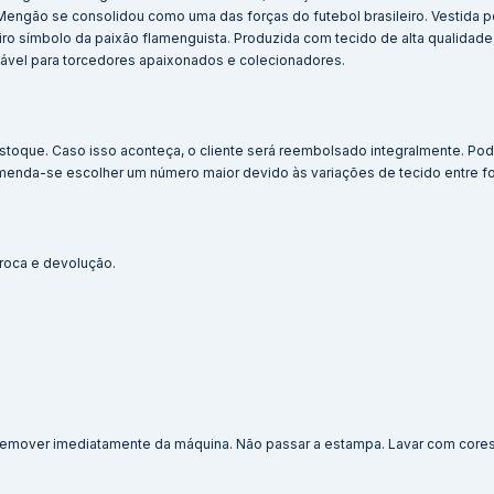
Mengão se consolidou como uma das forças do futebol brasileiro. Vestida 
ro símbolo da paixão flamenguista. Produzida com tecido de alta qualidade
nsável para torcedores apaixonados e colecionadores.
stoque. Caso isso aconteça, o cliente será reembolsado integralmente. Po
menda-se escolher um número maior devido às variações de tecido entre f
 troca e devolução.
. Remover imediatamente da máquina. Não passar a estampa. Lavar com cores 