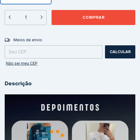
ALTERAR CEP
Entregas para o CEP:
Meios de envio
CALCULAR
Não sei meu CEP
Descrição