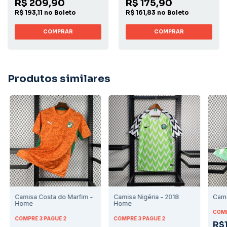
R$ 209,90
R$ 175,90
R$ 193,11 no Boleto
R$ 161,83 no Boleto
COMPRAR
COMPRAR
Produtos similares
Camisa Costa do Marfim -
Camisa Nigéria - 2018
Cami
Home
Home
COMP
COMPRE 3 PAGUE 2
COMPRE 3 PAGUE 2
R$