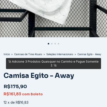
Início
>
Camisas de Time Atuais
>
Seleções Internacionais
>
Camisa Egito - Away
Camisa Egito - Away
R$175,90
R$161,83
com
Boleto
12
x
de
R$16,83