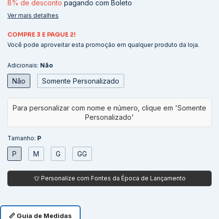
8% de desconto
pagando com Boleto
Ver mais detalhes
COMPRE 3 E PAGUE 2!
Você pode aproveitar esta promoção em qualquer produto da loja.
Adicionais:
Não
Não
Somente Personalizado
Tamanho:
P
P
M
G
GG
📏 Guia de Medidas