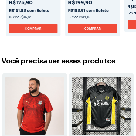
R$175,90
R$199,90
R$1
R$161,83
com
Boleto
R$183,91
com
Boleto
12
x
12
x
de
R$16,83
12
x
de
R$19,12
COMPRAR
COMPRAR
Você precisa ver esses produtos