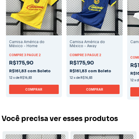
Camisa América do
Camisa América do
Cami
México - Home
México - Away
COMPRE 3 PAGUE 2
COMPRE 3 PAGUE 2
COMP
R$175,90
R$175,90
R$
R$161,83
com
Boleto
R$161,83
com
Boleto
R$1
12
x
de
R$16,83
12
x
de
R$16,83
12
x
COMPRAR
COMPRAR
Você precisa ver esses produtos