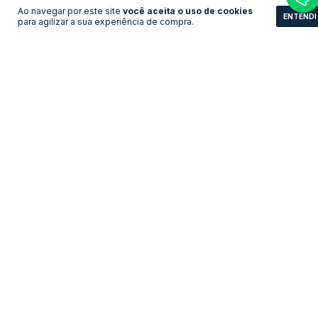
Ao navegar por este site
você aceita o uso de cookies
ENTENDI
para agilizar a sua experiência de compra.
Camisa Hertha Berlin -
Camisa Inter de Milão -
Home
Third
LEVE 3 PAGUE 2
LEVE 3 PAGUE 2
R$161,83
R$161,83
no pix
no pix
R$ 175,90
R$ 175,90
R$ 161,83 com Boleto
R$ 161,83 com Boleto
COMPRAR
COMPRAR