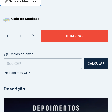
📏 Guia de Medidas
Guia de Medidas
ALTERAR CEP
Entregas para o CEP:
Meios de envio
CALCULAR
Não sei meu CEP
Descrição