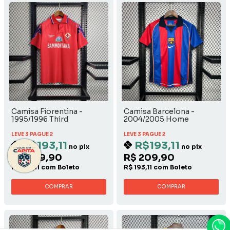
Camisa Fiorentina -
Camisa Barcelona -
1995/1996 Third
2004/2005 Home
LEVE 3 PAGUE 2
LEVE 3 PAGUE 2
R$193,11
R$193,11
no pix
no pix
R$ 209,90
R$ 209,90
R$ 193,11 com Boleto
R$ 193,11 com Boleto
COMPRAR
COMPRAR