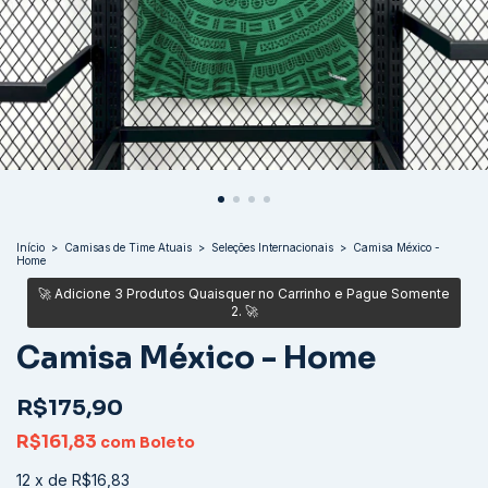
Início
>
Camisas de Time Atuais
>
Seleções Internacionais
>
Camisa México -
Home
Camisa México - Home
R$175,90
R$161,83
com
Boleto
12
x
de
R$16,83