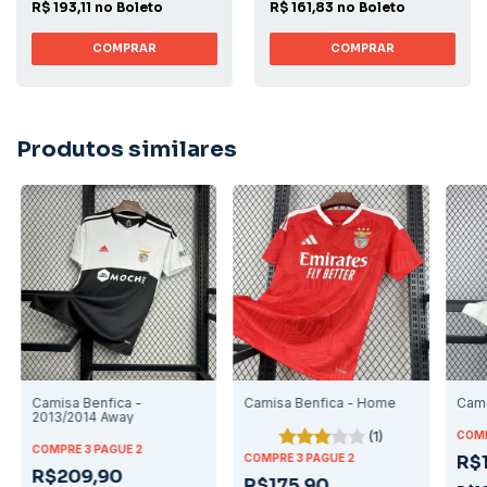
R$ 193,11 no Boleto
R$ 161,83 no Boleto
COMPRAR
COMPRAR
Produtos similares
Camisa Benfica -
Camisa Benfica - Home
Cami
2013/2014 Away
(1)
COMP
COMPRE 3 PAGUE 2
COMPRE 3 PAGUE 2
R$
R$209,90
R$175,90