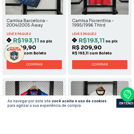
Camisa Barcelona -
Camisa Fiorentina -
2004/2005 Away
1995/1996 Third
LEVE 3 PAGUE 2
LEVE 3 PAGUE 2
R$193,11
R$193,11
no pix
no pix
R$ 209,90
R$ 209,90
R$ 193,11 com Boleto
R$ 193,11 com Boleto
COMPRAR
COMPRAR
Ao navegar por este site
você aceita o uso de cookies
ENTENDI
para agilizar a sua experiência de compra.