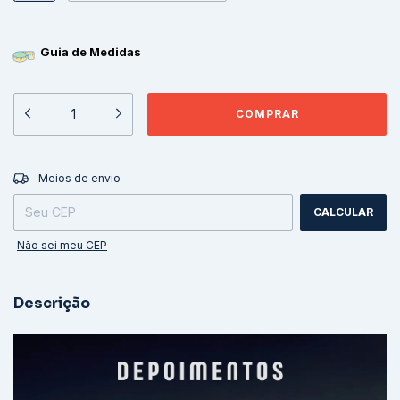
Guia de Medidas
ALTERAR CEP
Entregas para o CEP:
Meios de envio
CALCULAR
Não sei meu CEP
Descrição