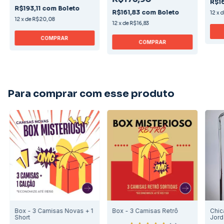
R$1
R$193,11
com
Boleto
R$161,83
com
Boleto
12
x
12
x
de
R$20,08
12
x
de
R$16,83
COMPRAR
COMPRAR
Para comprar com esse produto
Box - 3 Camisas Novas + 1
Box - 3 Camisas Retrô
Chic
Short
Jord
Edit