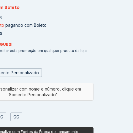
om
Boleto
3
to
pagando com Boleto
es
GUE 2!
eitar esta promoção em qualquer produto da loja.
ente Personalizado
G
GG