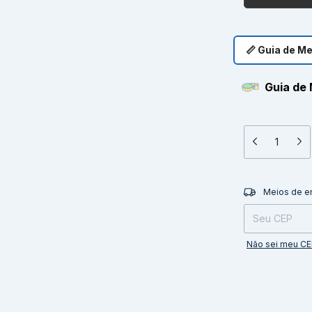
📏 Guia de M
Guia de 
Entregas para o 
Meios de e
Não sei meu C