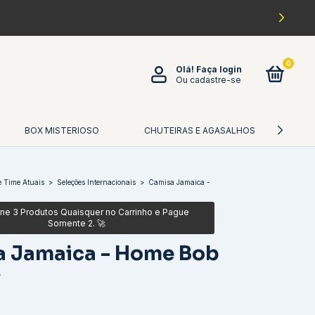
0
Olá!
Faça login
Ou cadastre-se
BOX MISTERIOSO
CHUTEIRAS E AGASALHOS
CA
 Time Atuais
>
Seleções Internacionais
>
Camisa Jamaica -
a Jamaica - Home Bob
y