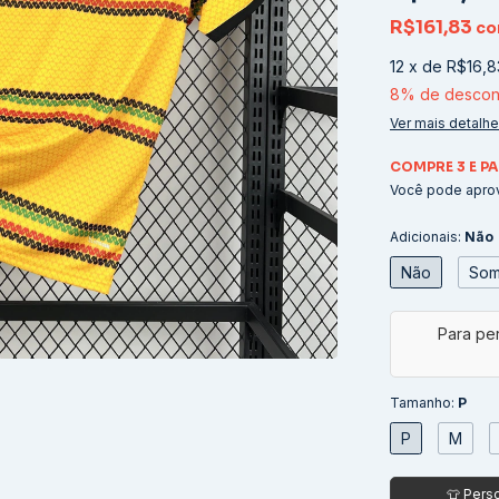
R$161,83
c
12
x
de
R$16,8
8% de descon
Ver mais detalh
COMPRE 3 E PA
Você pode aprov
Adicionais:
Não
Não
Som
Tamanho:
P
P
M