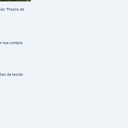
ção “Prazos de
ar sua compra.
ões de tecido